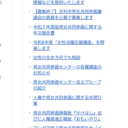
情報などを提供いたします
8
【募集終了】足利市男女共同参画審
同
議会の委員を公募で募集します
展
令和７年度版男女共同参画に関する
年次報告書
令和8年度「女性活躍応援講座」を開
の
催します
女性の生き方何でも相談
市
男女共同参画センターの各種講座の
お知らせ
能
男女共同参画センター自主グループ
の紹介
人権や男女共同参画に関する年間行
事
男女共同参画情報紙『かけはし』並
びに人権推進広報紙『おもいやり』