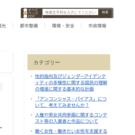
すべて
ページ
PDF
ID
観光
都市整備
環境・安全
市政情報
カテゴリー
性的指向及びジェンダーアイデンテ
ィティの多様性に関する国民の理解
の増進に関する基本的な計画
「アンコンシャス・バイアス」につ
いて、考えてみませんか？
人権や男女共同参画に関するコンテ
スト等の入賞者と作品について
働く女性・働きたい女性を支援する