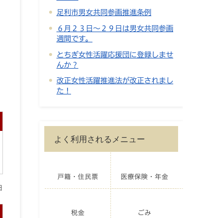
足利市男女共同参画推進条例
６月２３日～２９日は男女共同参画
週間です。
とちぎ女性活躍応援団に登録しませ
んか？
改正女性活躍推進法が改正されまし
た！
よく利用されるメニュー
戸籍・住民票
医療保険・年金
日
税金
ごみ