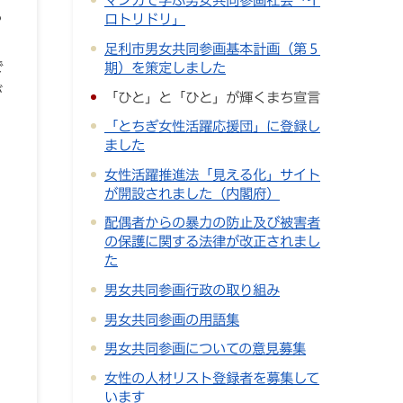
マンガで学ぶ男女共同参画社会「イ
ら
ロトリドリ」
足利市男女共同参画基本計画（第５
で
期）を策定しました
が
「ひと」と「ひと」が輝くまち宣言
「とちぎ女性活躍応援団」に登録し
ました
女性活躍推進法「見える化」サイト
が開設されました（内閣府）
配偶者からの暴力の防止及び被害者
の保護に関する法律が改正されまし
た
男女共同参画行政の取り組み
男女共同参画の用語集
男女共同参画についての意見募集
女性の人材リスト登録者を募集して
います