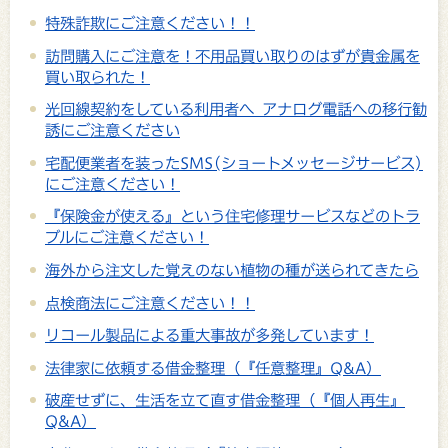
特殊詐欺にご注意ください！！
訪問購入にご注意を！不用品買い取りのはずが貴金属を
買い取られた！
光回線契約をしている利用者へ アナログ電話への移行勧
誘にご注意ください
宅配便業者を装ったSMS(ショートメッセージサービス)
にご注意ください！
『保険金が使える』という住宅修理サービスなどのトラ
ブルにご注意ください！
海外から注文した覚えのない植物の種が送られてきたら
点検商法にご注意ください！！
リコール製品による重大事故が多発しています！
法律家に依頼する借金整理（『任意整理』Q&A）
破産せずに、生活を立て直す借金整理（『個人再生』
Q&A）