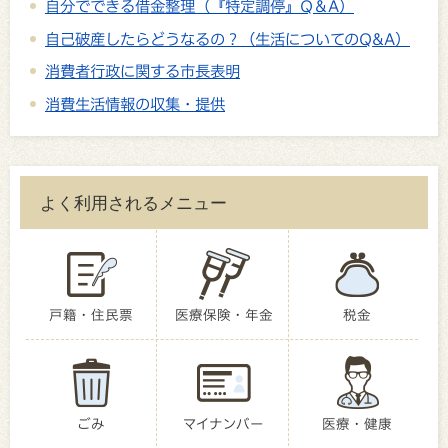
自分でできる借金整理（『特定調停』Q＆A）
自己破産したらどうなるの？（生活についてのQ&A）
消費者行政に関する市長表明
消費生活情報の収集・提供
よく利用されるメニュー
戸籍・住民票
医療保険・年金
税金
ごみ
マイナンバー
医療・健康