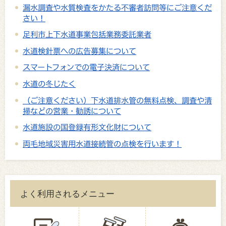
漏水調査や水質検査をかたる不審者訪問等にご注意くだ
さい！
足利市上下水道事業包括業務委託業者
水道検針票への広告募集について
スマートフォンでの電子決済について
水道の冬じたく
（ご注意ください）下水道排水管の無料点検、調査や清
掃などの営業・勧誘について
水道施設の国登録有形文化財について
両毛地域災害用水道接続管の点検を行います！
よく利用されるメニュー