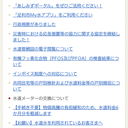
「あしみずポータル」をぜひご活用ください！
「足利市My水アプリ」をご利用ください
行政視察がありました
災害時における応急措置等の協力に関する協定を締結し
ました！
水道管網図の電子閲覧について
有機フッ素化合物（PFOS及びPFOA）の検査結果につ
いて
インボイス制度への対応について
共同住宅等の戸別検針および水道料金等の戸別徴収につ
いて
水道メーターの交換について
【手続き不要】物価高騰の負担緩和のため、水道料金6
か月分を軽減します
【お願い】水道水を利用されているお客さまへ