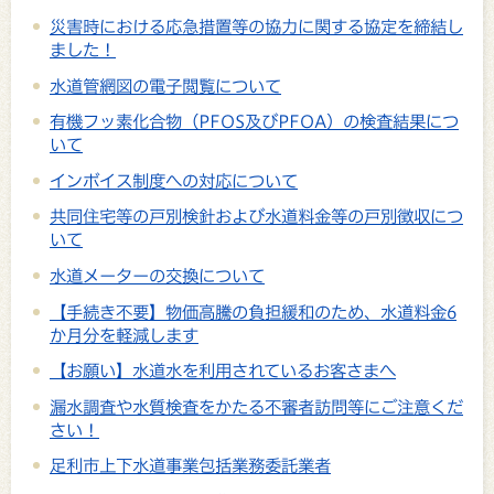
災害時における応急措置等の協力に関する協定を締結し
ました！
水道管網図の電子閲覧について
有機フッ素化合物（PFOS及びPFOA）の検査結果につ
いて
インボイス制度への対応について
共同住宅等の戸別検針および水道料金等の戸別徴収につ
いて
水道メーターの交換について
【手続き不要】物価高騰の負担緩和のため、水道料金6
か月分を軽減します
【お願い】水道水を利用されているお客さまへ
漏水調査や水質検査をかたる不審者訪問等にご注意くだ
さい！
足利市上下水道事業包括業務委託業者