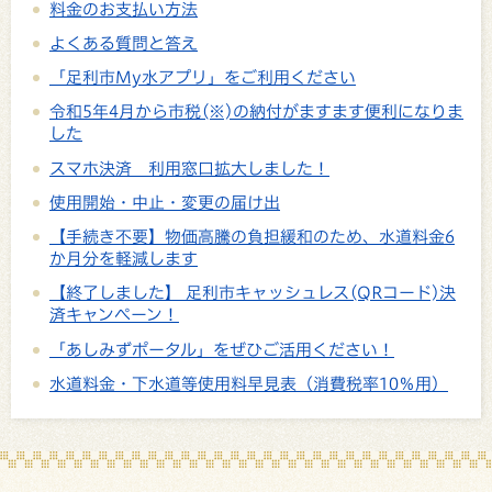
料金のお支払い方法
よくある質問と答え
「足利市My水アプリ」をご利用ください
令和5年4月から市税(※)の納付がますます便利になりま
した
スマホ決済 利用窓口拡大しました！
使用開始・中止・変更の届け出
【手続き不要】物価高騰の負担緩和のため、水道料金6
か月分を軽減します
【終了しました】 足利市キャッシュレス(QRコード)決
済キャンペーン！
「あしみずポータル」をぜひご活用ください！
水道料金・下水道等使用料早見表（消費税率10％用）