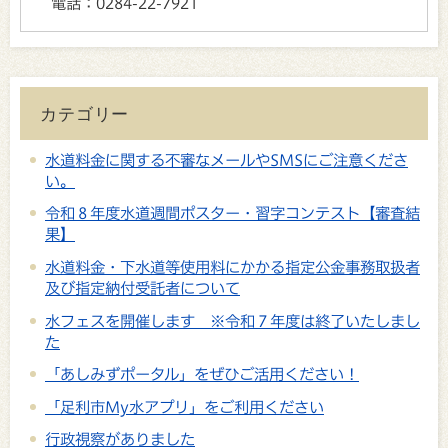
電話：
0284-22-7921
カテゴリー
水道料金に関する不審なメールやSMSにご注意くださ
い。
令和８年度水道週間ポスター・習字コンテスト【審査結
果】
水道料金・下水道等使用料にかかる指定公金事務取扱者
及び指定納付受託者について
水フェスを開催します ※令和７年度は終了いたしまし
た
「あしみずポータル」をぜひご活用ください！
「足利市My水アプリ」をご利用ください
行政視察がありました