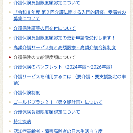
介護保険負担限度額認定について
「令和８年度 第２回介護に関する入門的研修」受講者の
募集について
介護保険証等の再交付について
介護保険負担限度額認定の更新申請を受付します！
高額介護サービス費と高額医療・高額介護合算制度
介護保険の支給限度額について
介護保険のパンフレット（2024年度～2026年度)
介護サービスを利用するには （要介護・要支援認定の申
請）
介護保険制度
ゴールドプラン２１（第９期計画）について
介護保険負担限度額認定について
特定疾病
認知症高齢者・障害高齢者の日常生活自立度