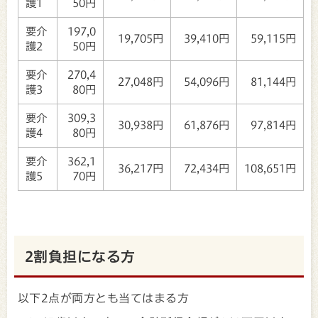
護1
50円
要介
197,0
19,705円
39,410円
59,115円
護2
50円
要介
270,4
27,048円
54,096円
81,144円
護3
80円
要介
309,3
30,938円
61,876円
97,814円
護4
80円
要介
362,1
36,217円
72,434円
108,651円
護5
70円
2割負担になる方
以下2点が両方とも当てはまる方