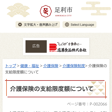
広告
トップ
>
健康・福祉
>
介護保険
>
介護保険制度
> 介護保険の
支給限度額について
介護保険の支給限度額について
ページ番号：P-002066