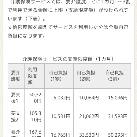
介護保険サービスでは、要介護度ごとに1カ月1～3割
で利用できる金額に上限（支給限度額）が設けられて
います（下表）。
支給限度額を超えてサービスを利用した分は全額自己
負担になります。
介護保険サービスの支給限度額（1カ月）
利用
要介
自己負担
自己負担
自己負担
限度
護度
（1割）
（2割）
（3割）
額
要支
50,32
5,032円
10,064円
15,096円
援1
0円
要支
105,3
10,531円
21,062円
31,593円
援2
10円
要介
167,6
16,765円
33,530円
50,295円