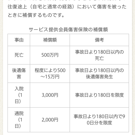
往復途上（自宅と通常の経路）において傷害を被った
ときに補償するものです。
サービス提供会員傷害保険の補償額
事由
補償額
備考
事故日より180日以内の
死亡
500万円
死亡
後遺傷
程度により500
事故日より180日以内の
害
～15万円
後遺傷害発生
入院
（1
3,000円
事故日より180日を限度
日）
通院
事故日より180日以内で9
（1
2,000円
0日分を限度
日）