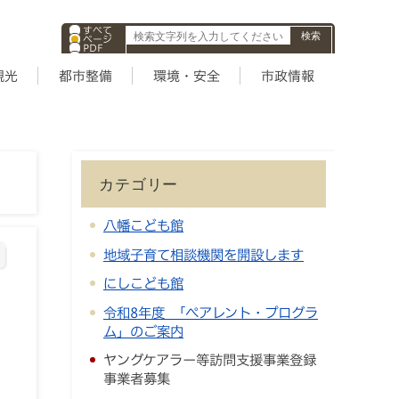
すべて
ページ
PDF
ID
観光
都市整備
環境・安全
市政情報
カテゴリー
八幡こども館
地域子育て相談機関を開設します
にしこども館
令和8年度 「ペアレント・プログラ
ム」のご案内
ヤングケアラー等訪問支援事業登録
事業者募集