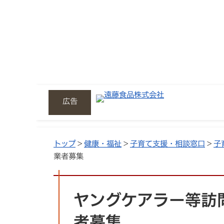
広告
トップ
>
健康・福祉
>
子育て支援・相談窓口
>
子
業者募集
ヤングケアラー等訪
者募集