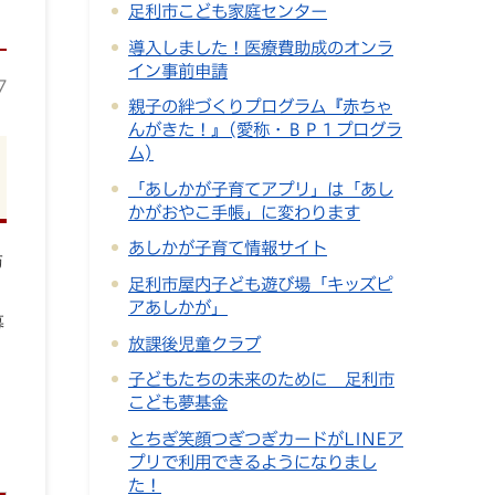
足利市こども家庭センター
導入しました！医療費助成のオンラ
イン事前申請
7
親子の絆づくりプログラム『赤ちゃ
んがきた！』(愛称・ＢＰ１プログラ
ム)
「あしかが子育てアプリ」は「あし
かがおやこ手帳」に変わります
あしかが子育て情報サイト
訪
足利市屋内子ども遊び場「キッズピ
アあしかが」
募
放課後児童クラブ
子どもたちの未来のために 足利市
こども夢基金
とちぎ笑顔つぎつぎカードがLINEア
プリで利用できるようになりまし
た！