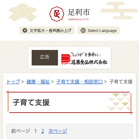
広告
トップ
>
健康・福祉
>
子育て支援・相談窓口
> 子育て支援
子育て支援
前ページ
1
2
次ページ