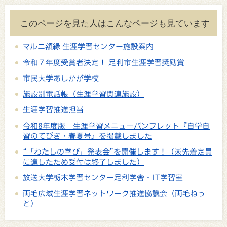
このページを見た人はこんなページも見ています
マルニ額縁 生涯学習センター施設案内
令和７年度受賞者決定！ 足利市生涯学習奨励賞
市民大学あしかが学校
施設別電話帳（生涯学習関連施設）
生涯学習推進担当
令和8年度版 生涯学習メニューパンフレット『自学自
習のてびき・春夏号』を掲載しました
“「わたしの学び」発表会”を開催します！（※先着定員
に達したため受付は終了しました）
放送大学栃木学習センター足利学舎・IT学習室
両毛広域生涯学習ネットワーク推進協議会（両毛ねっ
と）