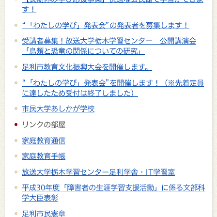
す！
“「わたしの学び」発表会”の発表者を募集します！
受講者募集！放送大学栃木学習センター 公開講演会
「鳥類と恐竜の関係についての研究」
足利市教育文化振興大会を開催します。
“「わたしの学び」発表会”を開催します！（※先着定員
に達したため受付は終了しました）
市民大学あしかが学校
リンクの部屋
家庭教育通信
家庭教育手帳
放送大学栃木学習センター足利学舎・IT学習室
平成30年度「障害者の生涯学習支援活動」に係る文部科
学大臣表彰
足利市民憲章