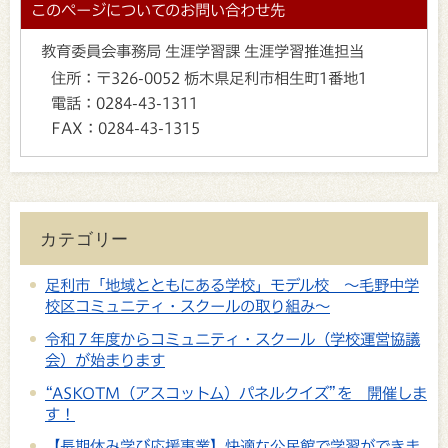
このページについてのお問い合わせ先
教育委員会事務局 生涯学習課 生涯学習推進担当
住所：
〒326-0052 栃木県足利市相生町1番地1
電話：
0284-43-1311
FAX：
0284-43-1315
カテゴリー
足利市「地域とともにある学校」モデル校 ～毛野中学
校区コミュニティ・スクールの取り組み～
令和７年度からコミュニティ・スクール（学校運営協議
会）が始まります
“ASKOTM（アスコットム）パネルクイズ”を 開催しま
す！
【長期休み学び応援事業】快適な公民館で学習ができま