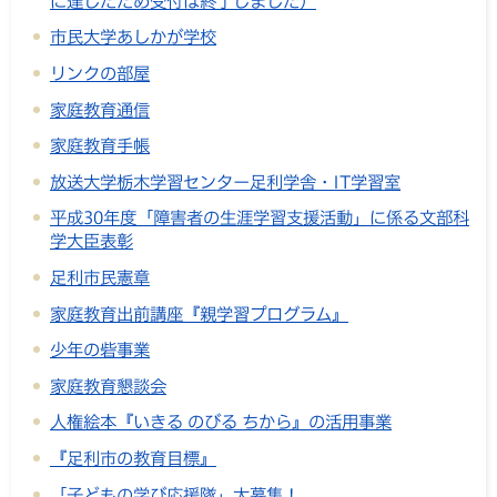
に達したため受付は終了しました）
市民大学あしかが学校
リンクの部屋
家庭教育通信
家庭教育手帳
放送大学栃木学習センター足利学舎・IT学習室
平成30年度「障害者の生涯学習支援活動」に係る文部科
学大臣表彰
足利市民憲章
家庭教育出前講座『親学習プログラム』
少年の砦事業
家庭教育懇談会
人権絵本『いきる のびる ちから』の活用事業
『足利市の教育目標』