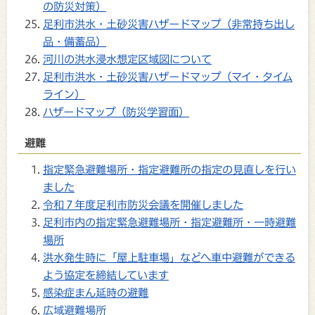
の防災対策）
足利市洪水・土砂災害ハザードマップ（非常持ち出し
品・備蓄品）
河川の洪水浸水想定区域図について
足利市洪水・土砂災害ハザードマップ（マイ・タイム
ライン）
ハザードマップ（防災学習面）
避難
指定緊急避難場所・指定避難所の指定の見直しを行い
ました
令和７年度足利市防災会議を開催しました
足利市内の指定緊急避難場所・指定避難所・一時避難
場所
洪水発生時に「屋上駐車場」などへ車中避難ができる
よう協定を締結しています
感染症まん延時の避難
広域避難場所