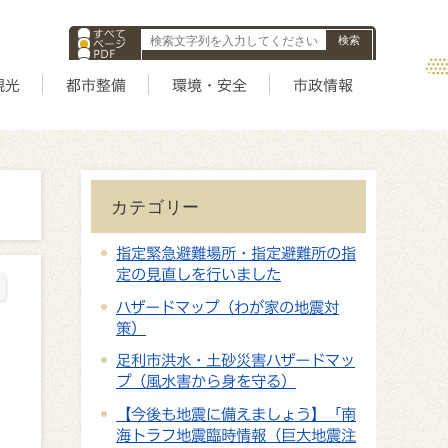
すべて
ページ
PDF
ID
観光
都市整備
環境・安全
市政情報
カテゴリー
指定緊急避難場所・指定避難所の指
定の見直しを行いました
ハザードマップ（わが家の地震対
策）
足利市洪水・土砂災害ハザードマッ
プ（風水害から身を守る）
【今後も地震に備えましょう】「南
海トラフ地震臨時情報（巨大地震注