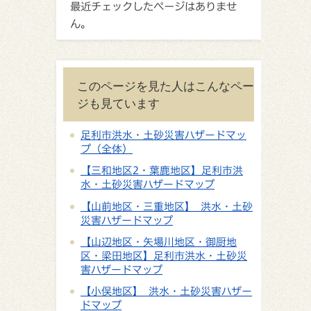
最近チェックしたページはありませ
ん。
このページを見た人はこんなペー
ジも見ています
足利市洪水・土砂災害ハザードマッ
プ（全体）
【三和地区2・葉鹿地区】足利市洪
水・土砂災害ハザードマップ
【山前地区・三重地区】 洪水・土砂
災害ハザードマップ
【山辺地区・矢場川地区・御厨地
区・梁田地区】足利市洪水・土砂災
害ハザードマップ
【小俣地区】 洪水・土砂災害ハザー
ドマップ