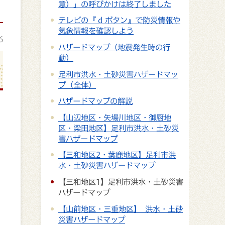
意）」の呼びかけは終了しました
テレビの『 d ボタン』で防災情報や
気象情報を確認しよう
6
ハザードマップ（地震発生時の行
動）
足利市洪水・土砂災害ハザードマッ
プ（全体）
ハザードマップの解説
【山辺地区・矢場川地区・御厨地
区・梁田地区】足利市洪水・土砂災
害ハザードマップ
【三和地区2・葉鹿地区】足利市洪
水・土砂災害ハザードマップ
【三和地区1】足利市洪水・土砂災害
ハザードマップ
【山前地区・三重地区】 洪水・土砂
災害ハザードマップ