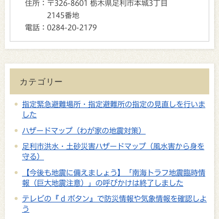
住所：
〒326-8601 栃木県足利市本城3丁目
2145番地
電話：
0284-20-2179
カテゴリー
指定緊急避難場所・指定避難所の指定の見直しを行いま
した
ハザードマップ（わが家の地震対策）
足利市洪水・土砂災害ハザードマップ（風水害から身を
守る）
【今後も地震に備えましょう】「南海トラフ地震臨時情
報（巨大地震注意）」の呼びかけは終了しました
テレビの『 d ボタン』で防災情報や気象情報を確認しよ
う