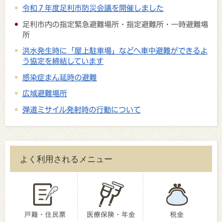
令和７年度足利市防災会議を開催しました
足利市内の指定緊急避難場所・指定避難所・一時避難場
所
洪水発生時に「屋上駐車場」などへ車中避難ができるよ
う協定を締結しています
感染症まん延時の避難
広域避難場所
弾道ミサイル発射時の行動について
よく利用されるメニュー
戸籍・住民票
医療保険・年金
税金