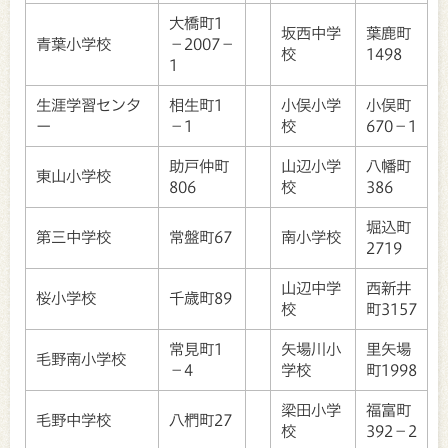
大橋町1
坂西中学
葉鹿町
青葉小学校
－2007－
校
1498
1
生涯学習センタ
相生町1
小俣小学
小俣町
ー
－1
校
670－1
助戸仲町
山辺小学
八幡町
東山小学校
806
校
386
堀込町
第三中学校
常盤町67
南小学校
2719
山辺中学
西新井
桜小学校
千歳町89
校
町3157
常見町1
矢場川小
里矢場
毛野南小学校
－4
学校
町1998
梁田小学
福富町
毛野中学校
八椚町27
校
392－2