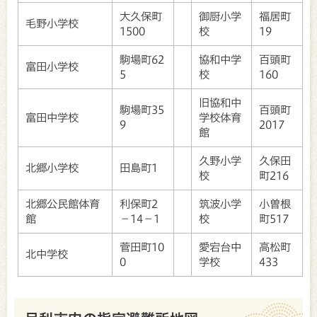
大久保町
御厨小学
福居町
毛野小学校
1500
校
19
駒場町62
協和中学
百頭町
富田小学校
5
校
160
旧協和中
駒場町35
百頭町
富田中学校
学校体育
9
2017
館
久野小学
久保田
北郷小学校
田島町1
校
町216
北郷公民館体育
利保町2
筑波小学
小曽根
館
－14－1
校
町517
菅田町10
愛宕台中
高松町
北中学校
0
学校
433