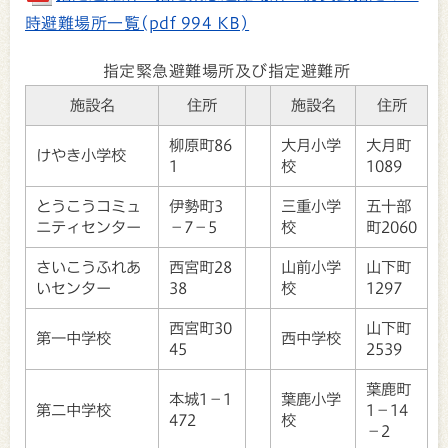
時避難場所一覧(pdf 994 KB)
指定緊急避難場所及び指定避難所
施設名
住所
施設名
住所
柳原町86
大月小学
大月町
けやき小学校
1
校
1089
とうこうコミュ
伊勢町3
三重小学
五十部
ニティセンター
－7－5
校
町2060
さいこうふれあ
西宮町28
山前小学
山下町
いセンター
38
校
1297
西宮町30
山下町
第一中学校
西中学校
45
2539
葉鹿町
本城1－1
葉鹿小学
第二中学校
1－14
472
校
－2