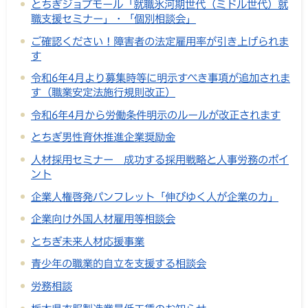
とちぎジョブモール「就職氷河期世代（ミドル世代）就
職支援セミナー」・「個別相談会」
ご確認ください！障害者の法定雇用率が引き上げられま
す
令和6年4月より募集時等に明示すべき事項が追加されま
す（職業安定法施行規則改正）
令和6年4月から労働条件明示のルールが改正されます
とちぎ男性育休推進企業奨励金
人材採用セミナー 成功する採用戦略と人事労務のポイ
ント
企業人権啓発パンフレット「伸びゆく人が企業の力」
企業向け外国人材雇用等相談会
とちぎ未来人材応援事業
青少年の職業的自立を支援する相談会
労務相談