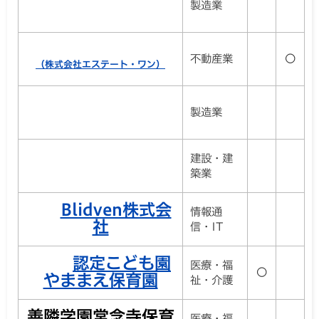
製造業
不動産業
〇
（株式会社エステート・ワン）
製造業
建設・建
築業
Blidven株式会
情報通
社
信・IT
認定こども園
医療・福
〇
やままえ保育園
祉・介護
善隣学園常念寺保育
医療・福