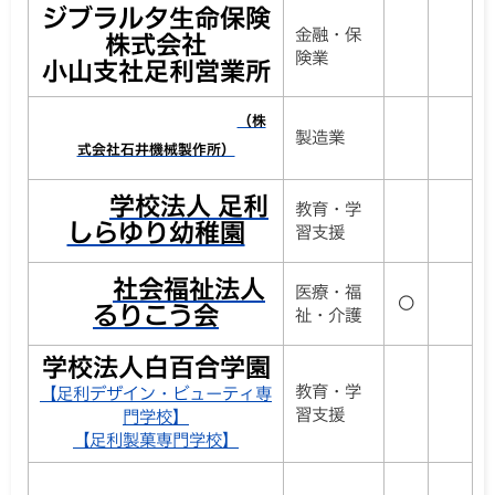
ジブラルタ生命保険
金融・保
株式会社
険業
小山支社足利営業所
（株
製造業
式会社石井機械製作所）
学校法人
足利
教育・学
しらゆり幼稚園
習支援
社会福祉法人
医療・福
〇
るりこう会
祉・介護
学校法人白百合学園
教育・学
【足利デザイン・ビューティ専
習支援
門学校】
【足利製菓専門学校】