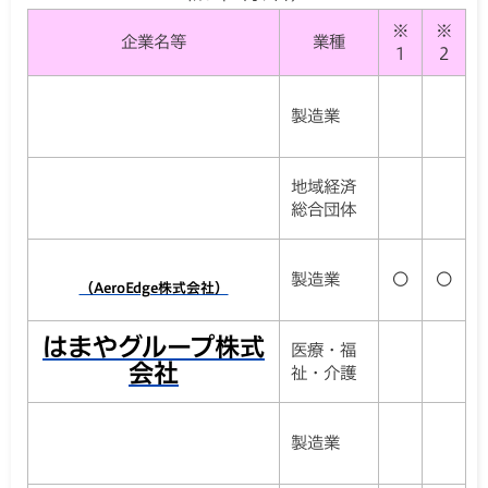
※
※
企業名等
業種
1
2
製造業
地域経済
総合団体
製造業
〇
〇
（AeroEdge株式会社）
はまやグループ株式
医療・福
会社
祉・介護
製造業