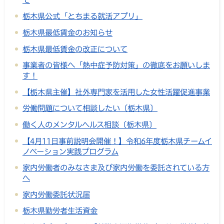
栃木県公式「とちまる就活アプリ」
栃木県最低賃金のお知らせ
栃木県最低賃金の改正について
事業者の皆様へ「熱中症予防対策」の徹底をお願いしま
す！
【栃木県主催】社外専門家を活用した女性活躍促進事業
労働問題について相談したい〔栃木県〕
働く人のメンタルヘルス相談〔栃木県〕
【4月11日事前説明会開催！】令和6年度栃木県チームイ
ノベーション実践プログラム
家内労働者のみなさま及び家内労働を委託されている方
へ
家内労働委託状況届
栃木県勤労者生活資金