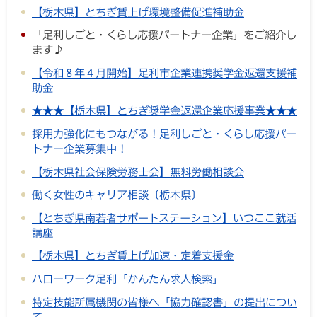
【栃木県】とちぎ賃上げ環境整備促進補助金
「足利しごと・くらし応援パートナー企業」をご紹介し
ます♪
【令和８年４月開始】足利市企業連携奨学金返還支援補
助金
★★★【栃木県】とちぎ奨学金返還企業応援事業★★★
採用力強化にもつながる！足利しごと・くらし応援パー
トナー企業募集中！
【栃木県社会保険労務士会】無料労働相談会
働く女性のキャリア相談〔栃木県〕
【とちぎ県南若者サポートステーション】いつここ就活
講座
【栃木県】とちぎ賃上げ加速・定着支援金
ハローワーク足利「かんたん求人検索」
特定技能所属機関の皆様へ「協力確認書」の提出につい
て