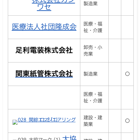
製造業
ワセ
医療・福
医療法人社団隆成会
祉・介護
卸売・小
足利電装株式会社
売業
関東紙管株式会社
製造業
〇
医療・福
祉・介護
建設・建
〇
築業
大協