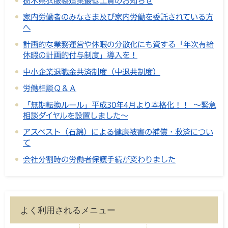
栃木県衣服製造業最低工賃のお知らせ
家内労働者のみなさま及び家内労働を委託されている方
へ
計画的な業務運営や休暇の分散化にも資する「年次有給
休暇の計画的付与制度」導入を！
中小企業退職金共済制度（中退共制度）
労働相談Ｑ＆Ａ
「無期転換ルール」平成30年4月より本格化！！ ～緊急
相談ダイヤルを設置しました～
アスベスト（石綿）による健康被害の補償・救済につい
て
会社分割時の労働者保護手続が変わりました
よく利用されるメニュー