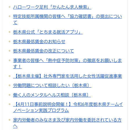
ハローワーク足利「かんたん求人検索」
特定技能所属機関の皆様へ「協力確認書」の提出につい
て
栃木県公式「とちまる就活アプリ」
栃木県最低賃金のお知らせ
栃木県最低賃金の改正について
事業者の皆様へ「熱中症予防対策」の徹底をお願いしま
す！
【栃木県主催】社外専門家を活用した女性活躍促進事業
労働問題について相談したい〔栃木県〕
働く人のメンタルヘルス相談〔栃木県〕
【4月11日事前説明会開催！】令和6年度栃木県チームイ
ノベーション実践プログラム
家内労働者のみなさま及び家内労働を委託されている方
へ