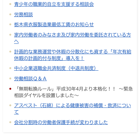
青少年の職業的自立を支援する相談会
労務相談
栃木県衣服製造業最低工賃のお知らせ
家内労働者のみなさま及び家内労働を委託されている方
へ
計画的な業務運営や休暇の分散化にも資する「年次有給
休暇の計画的付与制度」導入を！
中小企業退職金共済制度（中退共制度）
労働相談Ｑ＆Ａ
「無期転換ルール」平成30年4月より本格化！！ ～緊急
相談ダイヤルを設置しました～
アスベスト（石綿）による健康被害の補償・救済につい
て
会社分割時の労働者保護手続が変わりました