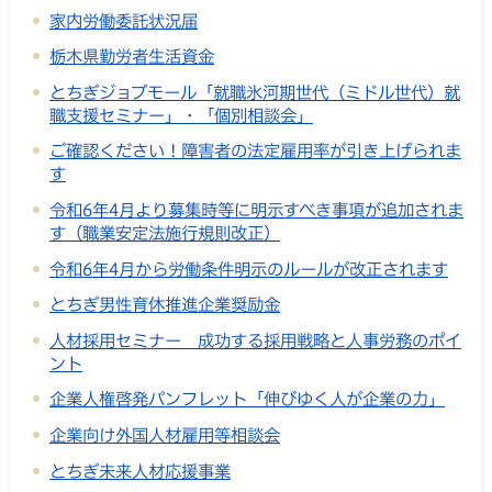
家内労働委託状況届
栃木県勤労者生活資金
とちぎジョブモール「就職氷河期世代（ミドル世代）就
職支援セミナー」・「個別相談会」
ご確認ください！障害者の法定雇用率が引き上げられま
す
令和6年4月より募集時等に明示すべき事項が追加されま
す（職業安定法施行規則改正）
令和6年4月から労働条件明示のルールが改正されます
とちぎ男性育休推進企業奨励金
人材採用セミナー 成功する採用戦略と人事労務のポイ
ント
企業人権啓発パンフレット「伸びゆく人が企業の力」
企業向け外国人材雇用等相談会
とちぎ未来人材応援事業