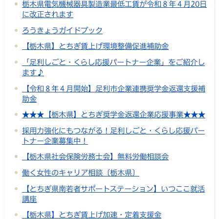
栃木県電気機械器具製造業最低工賃が令和８年４月20日
に改正されます
ろうきょうガイドブック
【栃木県】とちぎ賃上げ環境整備促進補助金
「足利しごと・くらし応援パートナー企業」をご紹介し
ます♪
【令和８年４月開始】足利市企業連携奨学金返還支援補
助金
★★★【栃木県】とちぎ奨学金返還企業応援事業★★★
採用力強化にもつながる！足利しごと・くらし応援パー
トナー企業募集中！
【栃木県社会保険労務士会】無料労働相談会
働く女性のキャリア相談〔栃木県〕
【とちぎ県南若者サポートステーション】いつここ就活
講座
【栃木県】とちぎ賃上げ加速・定着支援金