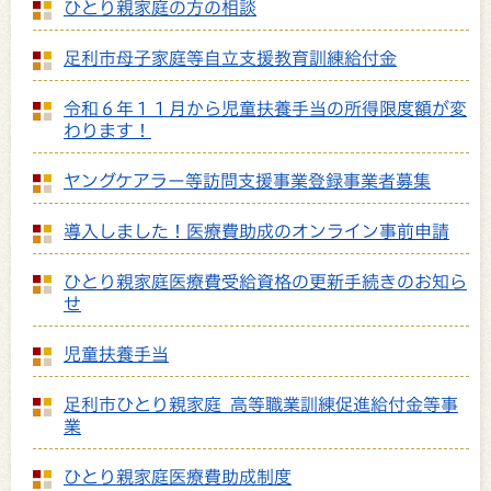
ひとり親家庭の方の相談
足利市母子家庭等自立支援教育訓練給付金
令和６年１１月から児童扶養手当の所得限度額が変
わります！
ヤングケアラー等訪問支援事業登録事業者募集
導入しました！医療費助成のオンライン事前申請
ひとり親家庭医療費受給資格の更新手続きのお知ら
せ
児童扶養手当
足利市ひとり親家庭 高等職業訓練促進給付金等事
業
ひとり親家庭医療費助成制度