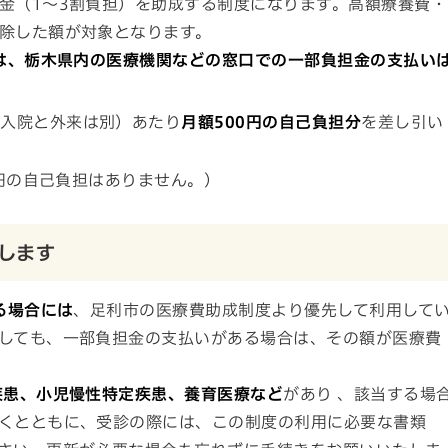
金（1～3割負担）を助成する制度になります。高額療養費・
除した額が対象となります。
は、栃木県内の医療機関などの窓口での一部負担金の支払い
・入院と外来は別）あたり
月額500円の自己負担分
を差し引い
円の自己負担はありません。）
します
る場合には
、足利市の医療費助成制度より優先して利用して
しても、一部負担金の支払いがある場合は、その額が医療費
疾患、小児慢性特定疾患、養育医療など
があり 、該当する場
くとともに、受診の際には、この制度の利用に必要な書類