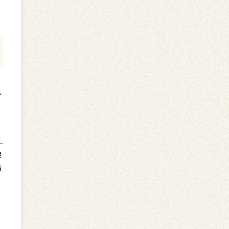
し
保
請
う