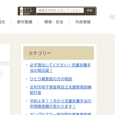
すべて
ページ
PDF
ID
観光
都市整備
環境・安全
市政情報
カテゴリー
必ず提出してください！児童扶養手
当の現況届！
ひとり親家庭の方の相談
足利市母子家庭等自立支援教育訓練
給付金
令和６年１１月から児童扶養手当の
所得限度額が変わります！
ヤングケアラー等訪問支援事業登録