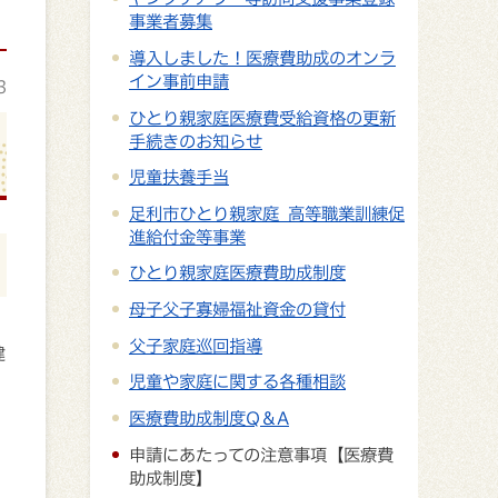
事業者募集
導入しました！医療費助成のオンラ
イン事前申請
3
ひとり親家庭医療費受給資格の更新
手続きのお知らせ
児童扶養手当
足利市ひとり親家庭 高等職業訓練促
進給付金等事業
ひとり親家庭医療費助成制度
母子父子寡婦福祉資金の貸付
父子家庭巡回指導
健
児童や家庭に関する各種相談
医療費助成制度Q＆A
申請にあたっての注意事項【医療費
助成制度】