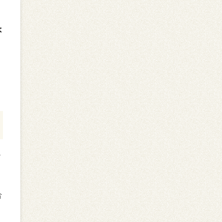
は
い
合