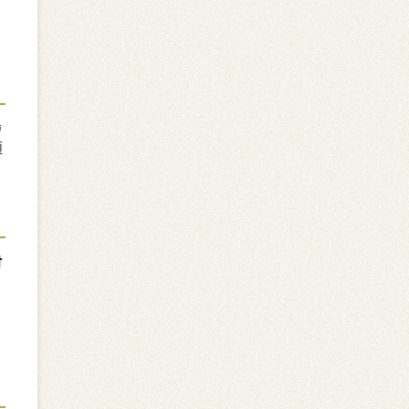
場
領
付