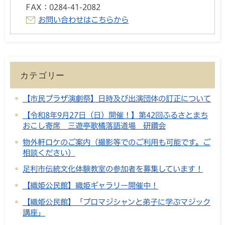
FAX：
0284-41-2082
お問い合わせはこちらから
カテゴリー
【市民プラザ演劇祭】日時及び出演団体の訂正について
【令和8年9月27日（日）開催！】第42回ふるさとまち
おこし寄席 三遊亭歌橘落語道場 研鑽会
物外軒ロケのご案内（撮影等でのご利用も可能です。ご
相談ください）
足利市伝統文化体験教室の参加者を募集しています！
【織姫公民館】織姫ギャラリー開催中！
【織姫公民館】「プロマジシャンと弟子に学ぶマジック
講座」