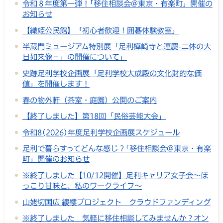
令和８年度第一弾！｢移住相談会@東京・有楽町」開催の
お知らせ
【織姫公民館】「初心者歓迎！囲碁体験教室」
半蔵門ミュージアム特別展「足利樺崎寺と運慶-二体の大
日如来像－」の開催について」
史跡足利学校企画展「足利学校大成殿の文化財的な価
値」を開催します！
春の物外軒（茶室・庭園）公開のご案内
【終了しました】第18回「民俗芸能大会」
令和8(2026)年度足利学校企画展スケジュール
足利で暮らすってどんな感じ？｢移住相談会@東京・有楽
町」開催のお知らせ
※終了しました【10/12開催】足利キャリア女子会～ほ
っこり甘味と、私のワークライフ～
山姥切国広 縷縷プロジェクト クラウドファンディング
※終了しました 気軽に移住相談してみませんか？オン