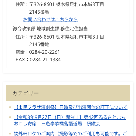
住所：
〒326-8601 栃木県足利市本城3丁目
2145番地
お問い合わせはこちらから
総合政策部 地域創生課 移住定住担当
住所：
〒326-8601 栃木県足利市本城3丁目
2145番地
電話：
0284-20-2261
FAX：
0284-21-1384
カテゴリー
【市民プラザ演劇祭】日時及び出演団体の訂正について
【令和8年9月27日（日）開催！】第42回ふるさとまち
おこし寄席 三遊亭歌橘落語道場 研鑽会
物外軒ロケのご案内（撮影等でのご利用も可能です。ご