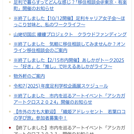
足利で暮らすってどんな感じ？｢移住相談会@東京・有楽
町」開催のお知らせ
※終了しました【10/12開催】足利キャリア女子会～ほ
っこり甘味と、私のワークライフ～
山姥切国広 縷縷プロジェクト クラウドファンディング
※終了しました 気軽に移住相談してみませんか？オン
ライン移住相談会のご案内
※終了しました【2/15市内開催】あしかがトーク2025
～「好き」と「推し」で叶えるあしかがライフ～
物外軒のご案内
令和7(2025)年度足利学校企画展スケジュール
※終了しました 市内を巡るアートイベント「アシカガ
アートクロス２０２4」開催のお知らせ
【市外の方も大歓迎】「織姫アドレッセント 若葉ロコ
の学び旅」参加者募集中！
【終了しました】市内を巡るアートイベント「アシカガ
アートクロス２０２３」開催のお知らせ