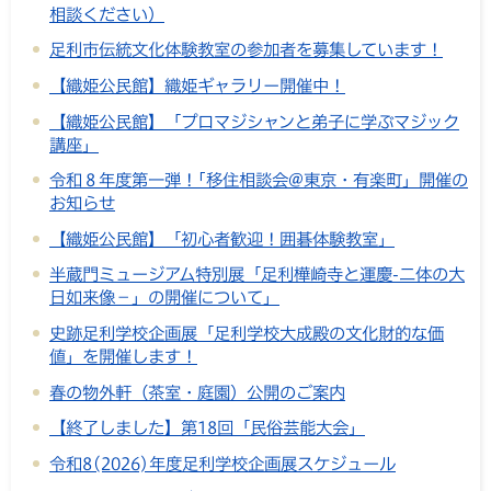
相談ください）
足利市伝統文化体験教室の参加者を募集しています！
【織姫公民館】織姫ギャラリー開催中！
【織姫公民館】「プロマジシャンと弟子に学ぶマジック
講座」
令和８年度第一弾！｢移住相談会@東京・有楽町」開催の
お知らせ
【織姫公民館】「初心者歓迎！囲碁体験教室」
半蔵門ミュージアム特別展「足利樺崎寺と運慶-二体の大
日如来像－」の開催について」
史跡足利学校企画展「足利学校大成殿の文化財的な価
値」を開催します！
春の物外軒（茶室・庭園）公開のご案内
【終了しました】第18回「民俗芸能大会」
令和8(2026)年度足利学校企画展スケジュール