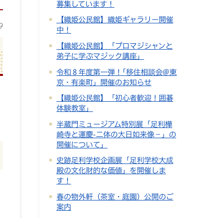
募集しています！
【織姫公民館】織姫ギャラリー開催
9
中！
【織姫公民館】「プロマジシャンと
弟子に学ぶマジック講座」
令和８年度第一弾！｢移住相談会@東
京・有楽町」開催のお知らせ
【織姫公民館】「初心者歓迎！囲碁
体験教室」
半蔵門ミュージアム特別展「足利樺
崎寺と運慶-二体の大日如来像－」の
開催について」
史跡足利学校企画展「足利学校大成
殿の文化財的な価値」を開催しま
す！
春の物外軒（茶室・庭園）公開のご
案内