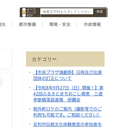
すべて
ページ
PDF
ID
観光
都市整備
環境・安全
市政情報
カテゴリー
【市民プラザ演劇祭】日時及び出演
団体の訂正について
【令和8年9月27日（日）開催！】第
42回ふるさとまちおこし寄席 三遊
亭歌橘落語道場 研鑽会
物外軒ロケのご案内（撮影等でのご
利用も可能です。ご相談ください）
足利市伝統文化体験教室の参加者を