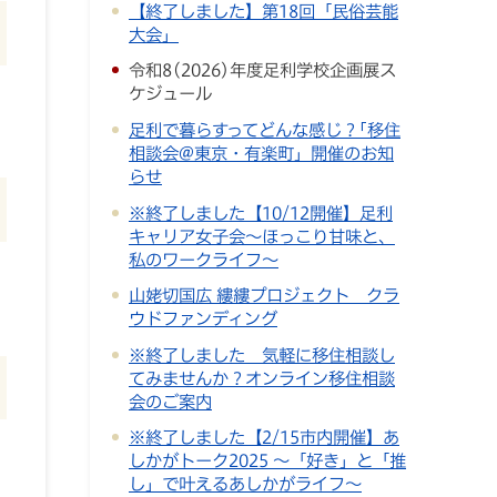
【終了しました】第18回「民俗芸能
大会」
令和8(2026)年度足利学校企画展ス
ケジュール
足利で暮らすってどんな感じ？｢移住
相談会@東京・有楽町」開催のお知
らせ
※終了しました【10/12開催】足利
キャリア女子会～ほっこり甘味と、
私のワークライフ～
山姥切国広 縷縷プロジェクト クラ
ウドファンディング
※終了しました 気軽に移住相談し
てみませんか？オンライン移住相談
会のご案内
※終了しました【2/15市内開催】あ
しかがトーク2025 ～「好き」と「推
し」で叶えるあしかがライフ～