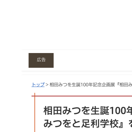
広告
トップ
> 相田みつを生誕100年記念企画展『相
相田みつを生誕100
みつをと足利学校』