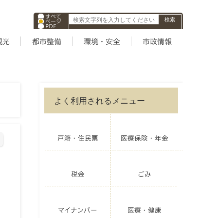
すべて
ページ
PDF
ID
観光
都市整備
環境・安全
市政情報
よく利用されるメニュー
戸籍・住民票
医療保険・年金
税金
ごみ
マイナンバー
医療・健康