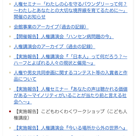
人権セミナー「わたしの心を守るバウンダリーって何？
～わたしとあなたとの大切な境界線を育てるために～」
開催のお知らせ
会館事業のアーカイブ(過去の記録）
【開催報告】人権講演会「ハンセン病問題の今」
人権講演会のアーカイブ（過去の記録）
【実施報告】人権講演会『「日本人」って何だろう？～
ハーフとよばれる人々の現状と偏見～』
人権や男女共同参画に関するコンテスト等の入賞者と作
品について
【実施報告】人権セミナー『あなたの声は聴かれる価値
がある～マイノリティがいることが当たり前と言える社
会へ～』
【実施報告】こどもわくわくワークショップ（こども人
権講座）
【実施報告】人権講演会『今いる場所から外の世界へ』