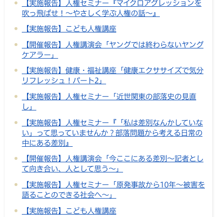
【実施報告】人権セミナー『マイクロアグレッションを
吹っ飛ばせ！～やさしく学ぶ人権の話～』
【実施報告】こども人権講座
【開催報告】人権講演会「ヤングでは終わらないヤング
ケアラー」
【実施報告】健康・福祉講座「健康エクササイズで気分
リフレッシュ！パート2」
【実施報告】人権セミナー「近世関東の部落史の見直
し」
【実施報告】人権セミナー『「私は差別なんかしていな
い」って思っていませんか？部落問題から考える日常の
中にある差別』
【開催報告】人権講演会「今ここにある差別～記者とし
て向き合い、人として思う～」
【実施報告】人権セミナー「原発事故から10年～被害を
語ることのできる社会へ～」
【実施報告】こども人権講座