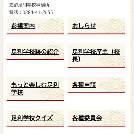
史跡足利学校事務所
電話：0284-41-2655
参観案内
おしらせ
足利学校跡の紹介
足利学校庠主（校
長）
もっと楽しむ足利
各種申請
学校
足利学校クイズ
各種委員会