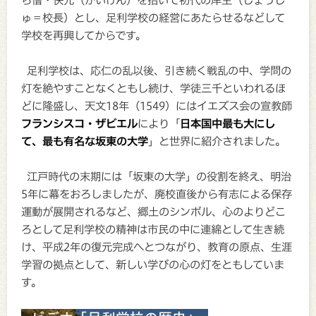
ら僧・快元（かいげん）を招いて初代の庠主（しょうし
ゅ＝校長）とし、足利学校の経営にあたらせるなどして
学校を再興してからです。
足利学校は、応仁の乱以後、引き続く戦乱の中、学問の
灯を絶やすことなくともし続け、学徒三千といわれるほ
どに隆盛し、天文18年（1549）にはイエズス会の宣教師
フランシスコ・ザビエル
により「
日本国中最も大にし
て、最も有名な坂東の大学
」と世界に紹介されました。
江戸時代の末期には「坂東の大学」の役割を終え、明治
5年に幕をおろしましたが、廃校直後から有志による保存
運動が展開されるなど、郷土のシンボル、心のよりどこ
ろとして足利学校の精神は市民の中に連綿として生き続
け、平成2年の復元完成へとつながり、教育の原点、生涯
学習の拠点として、新しい学びの心の灯をともしていま
す。