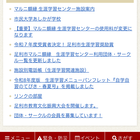
マルニ額縁 生涯学習センター施設案内
市民大学あしかが学校
【重要】マルニ額縁 生涯学習センターの使用料が変更に
なります
令和７年度受賞者決定！ 足利市生涯学習奨励賞
足利市マルニ額縁 生涯学習センター利用団体・サーク
ル一覧を更新しました
施設別電話帳（生涯学習関連施設）
令和8年度版 生涯学習メニューパンフレット『自学自
習のてびき・春夏号』を掲載しました
リンクの部屋
足利市教育文化振興大会を開催します。
団体・サークルの会員を募集しています！
メニュー
緊急・防災
イベント
さがす