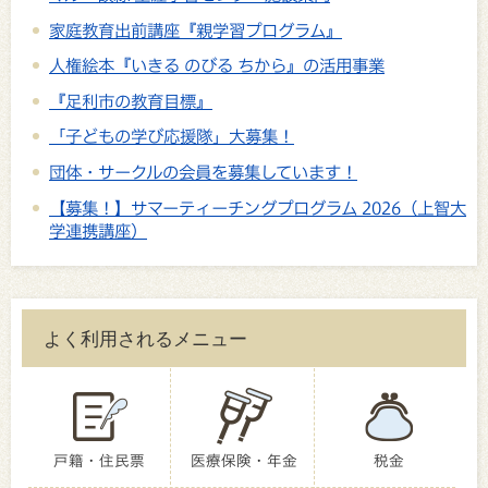
家庭教育出前講座『親学習プログラム』
人権絵本『いきる のびる ちから』の活用事業
『足利市の教育目標』
「子どもの学び応援隊」大募集！
団体・サークルの会員を募集しています！
【募集！】サマーティーチングプログラム 2026（上智大
学連携講座）
よく利用されるメニュー
戸籍・住民票
医療保険・年金
税金