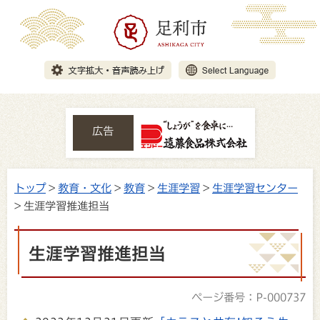
広告
トップ
>
教育・文化
>
教育
>
生涯学習
>
生涯学習センター
> 生涯学習推進担当
生涯学習推進担当
ページ番号：P-000737