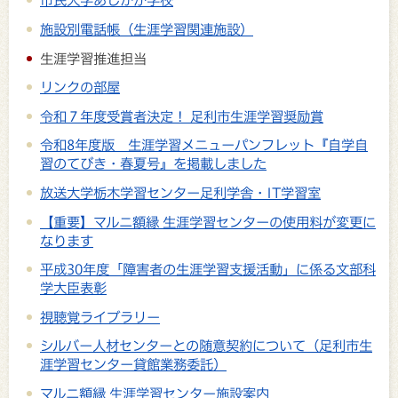
市民大学あしかが学校
施設別電話帳（生涯学習関連施設）
生涯学習推進担当
リンクの部屋
令和７年度受賞者決定！ 足利市生涯学習奨励賞
令和8年度版 生涯学習メニューパンフレット『自学自
習のてびき・春夏号』を掲載しました
放送大学栃木学習センター足利学舎・IT学習室
【重要】マルニ額縁 生涯学習センターの使用料が変更に
なります
平成30年度「障害者の生涯学習支援活動」に係る文部科
学大臣表彰
視聴覚ライブラリー
シルバー人材センターとの随意契約について（足利市生
涯学習センター貸館業務委託）
マルニ額縁 生涯学習センター施設案内