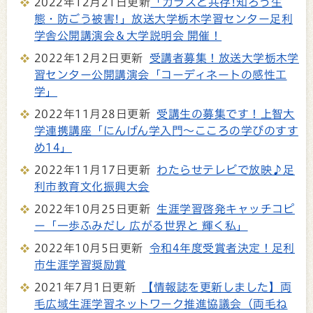
2022年12月21日更新
「カラスと共存!知ろう生
態・防ごう被害!」放送大学栃木学習センター足利
学舎公開講演会＆大学説明会 開催！
2022年12月2日更新
受講者募集！放送大学栃木学
習センター公開講演会「コーディネートの感性工
学」
2022年11月28日更新
受講生の募集です！上智大
学連携講座「にんげん学入門～こころの学びのすす
め14」
2022年11月17日更新
わたらせテレビで放映♪足
利市教育文化振興大会
2022年10月25日更新
生涯学習啓発キャッチコピ
ー「一歩ふみだし 広がる世界と 輝く私」
2022年10月5日更新
令和4年度受賞者決定！足利
市生涯学習奨励賞
2021年7月1日更新
【情報誌を更新しました】両
毛広域生涯学習ネットワーク推進協議会（両毛ね