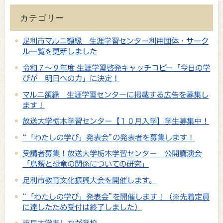
カテゴリー
足利市マルニ額縁 生涯学習センター利用団体・サーク
ル一覧を更新しました
令和７～９年度 生涯学習啓発キャッチコピー「今日の学
びが 明日への力」に決定！
マルニ額縁 生涯学習センターに掲載する広告を募集し
ます！
放送大学栃木学習センター【１０月入学】学生募集中！
“「わたしの学び」発表会”の発表者を募集します！
受講者募集！放送大学栃木学習センター 公開講演会
「鳥類と恐竜の関係についての研究」
足利市教育文化振興大会を開催します。
“「わたしの学び」発表会”を開催します！（※先着定員
に達したため受付は終了しました）