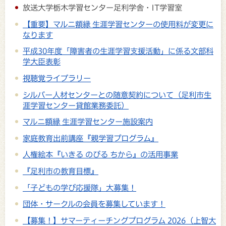
放送大学栃木学習センター足利学舎・IT学習室
【重要】マルニ額縁 生涯学習センターの使用料が変更に
なります
平成30年度「障害者の生涯学習支援活動」に係る文部科
学大臣表彰
視聴覚ライブラリー
シルバー人材センターとの随意契約について（足利市生
涯学習センター貸館業務委託）
マルニ額縁 生涯学習センター施設案内
家庭教育出前講座『親学習プログラム』
人権絵本『いきる のびる ちから』の活用事業
『足利市の教育目標』
「子どもの学び応援隊」大募集！
団体・サークルの会員を募集しています！
【募集！】サマーティーチングプログラム 2026（上智大