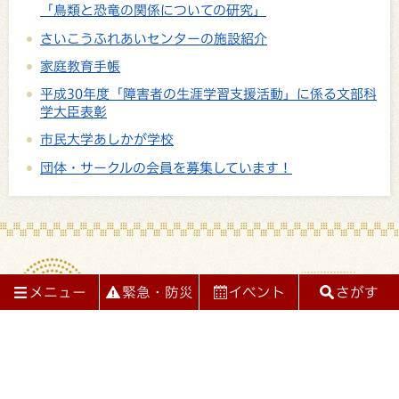
「鳥類と恐竜の関係についての研究」
さいこうふれあいセンターの施設紹介
家庭教育手帳
平成30年度「障害者の生涯学習支援活動」に係る文部科
学大臣表彰
市民大学あしかが学校
団体・サークルの会員を募集しています！
メニュー
緊急・防災
イベント
さがす
閉じる
閉じる
メニュー
情報をさがす
足利市役所
くらしの情報