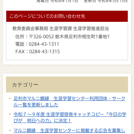
掲載日 令和6年1月1日
更新日 令和8年5月15日
このページについてのお問い合わせ先
教育委員会事務局 生涯学習課 生涯学習推進担当
住所：
〒326-0052 栃木県足利市相生町1番地1
電話：
0284-43-1311
FAX：
0284-43-1315
カテゴリー
足利市マルニ額縁 生涯学習センター利用団体・サーク
ル一覧を更新しました
令和７～９年度 生涯学習啓発キャッチコピー「今日の学
びが 明日への力」に決定！
マルニ額縁 生涯学習センターに掲載する広告を募集し