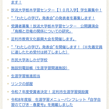
ます！
放送大学栃木学習センター【１０月入学】学生募集中！
“「わたしの学び」発表会”の発表者を募集します！
受講者募集！放送大学栃木学習センター 公開講演会
「鳥類と恐竜の関係についての研究」
足利市教育文化振興大会を開催します。
“「わたしの学び」発表会”を開催します！（※先着定員
に達したため受付は終了しました）
市民大学あしかが学校
施設別電話帳（生涯学習関連施設）
生涯学習推進担当
リンクの部屋
令和７年度受賞者決定！ 足利市生涯学習奨励賞
令和8年度版 生涯学習メニューパンフレット『自学自
習のてびき・春夏号』を掲載しました