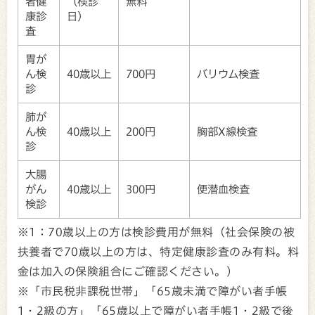
者健
（検診
無料
康診
日）
査
胃が
ん検
40歳以上
700円
バリウム検査
診
肺が
ん検
40歳以上
200円
胸部X線検査
診
大腸
がん
40歳以上
300円
便潜血検査
検診
※1：70歳以上の方は検診費用が無料（社会保険の被
扶養者で70歳以上の方は、特定健康診査のみ有料。料
金は加入の保険組合にご確認ください。）
※「市民税非課税世帯」「65歳未満で障がい者手帳
1・2級の方」「65歳以上で障がい者手帳1・2級で後