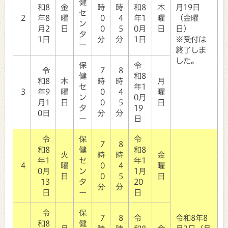
健
和8
金
時
時
和8
木
月19日
セ
2
年8
曜
0
4
年1
曜
（金曜
ン
月2
日
0
5
0月
日
日）
タ
1日
分
分
1日
※受付は
ー
終了しま
した。
保
令
令
7
8
健
和8
和8
木
時
時
月
セ
年1
3
年9
曜
0
4
曜
ン
0月
月1
日
0
5
日
タ
19
0日
分
分
ー
日
令
保
令
7
8
和8
健
和8
火
時
時
金
年1
セ
年1
4
曜
0
4
曜
0月
ン
1月
日
0
5
日
13
タ
20
分
分
日
ー
日
令
保
7
8
令
令和8年8
和8
健