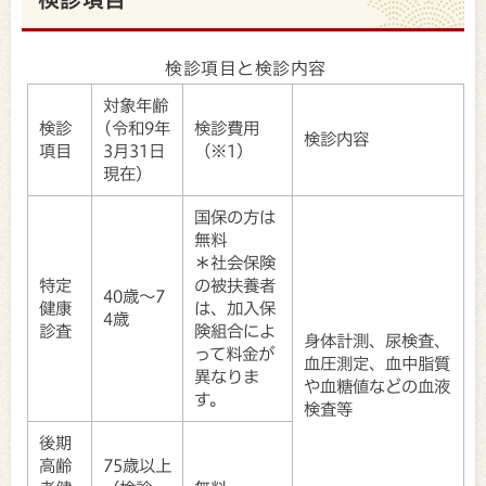
検診項目と検診内容
対象年齢
検診
(令和9年
検診費用
検診内容
項目
3月31日
（※1）
現在）
国保の方は
無料
＊社会保険
特定
の被扶養者
40歳～7
健康
は、加入保
4歳
診査
険組合によ
身体計測、尿検査、
って料金が
血圧測定、血中脂質
異なりま
や血糖値などの血液
す。
検査等
後期
高齢
75歳以上