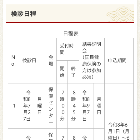
検診日程
日程表
結果説明
受付時
会
間
N
会
(国民健
検診日
申込期間
o.
場
康保険の
開
終
方は参加
始
了
必須)
保
令
7
8
令
健
和8
月
時
時
和8
月
セ
1
年7
曜
0
4
年9
曜
ン
月2
日
0
5
月7
日
タ
7日
分
分
日
ー
令和8年6
月1日（月
保
令
7
8
令
曜日）～6