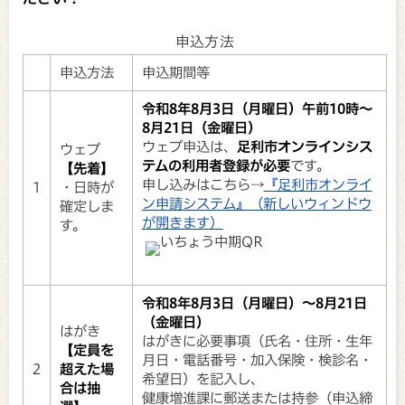
申込方法
申込方法
申込期間等
令和8年8月3日（月曜日）午前10時～
8月21日（金曜日）
ウェブ申込は、
足利市オンラインシス
ウェブ
テムの利用者登録が必要
です。
【先着】
申し込みはこちら→
『足利市オンライ
1
・日時が
ン申請システム』（新しいウィンドウ
確定しま
が開きます）
す。
令和8年8月3日（月曜日）～8月21日
（金曜日）
はがき
はがきに必要事項（氏名・住所・生年
【定員を
月日・電話番号・加入保険・検診名・
2
超えた場
希望日）を記入し、
合は抽
健康増進課に郵送または持参（申込締