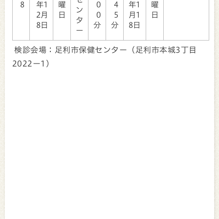
8
年1
曜
0
4
年1
曜
ン
2月
日
0
5
月1
日
タ
8日
分
分
8日
ー
検診会場：足利市保健センター（足利市本城3丁目
2022ー1）