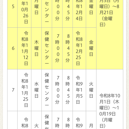
月
時
時
和8
金
月3日（月
年1
セ
5
曜
0
4
年1
曜
曜日）～8
0月
ン
日
0
5
2月
日
月21日
26
タ
分
分
4日
（金曜
日
ー
日）
令
保
令
7
8
和8
健
和8
木
時
時
金
年1
セ
年1
6
曜
0
4
曜
1月
ン
2月
日
0
5
日
12
タ
25
分
分
日
ー
日
令
保
7
8
令
和8
健
水
時
時
和9
火
年1
セ
7
曜
0
4
年1
曜
1月
ン
令和8年10
日
0
5
月5
日
25
タ
月1日（木
分
分
日
日
ー
曜日）～1
0月19日
保
令
7
8
令
（月曜
健
和8
火
時
時
和9
月
日）
セ