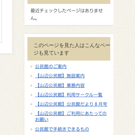
最近チェックしたページはありませ
ん。
このページを見た人はこんなペー
ジも見ています
公民館のご案内
【山辺公民館】施設案内
【山辺公民館】業務内容
【山辺公民館】利用サークル一覧
【山辺公民館】公民館だより８月号
【山辺公民館】ご利用にあたっての
お願い
公民館で手続きできるもの