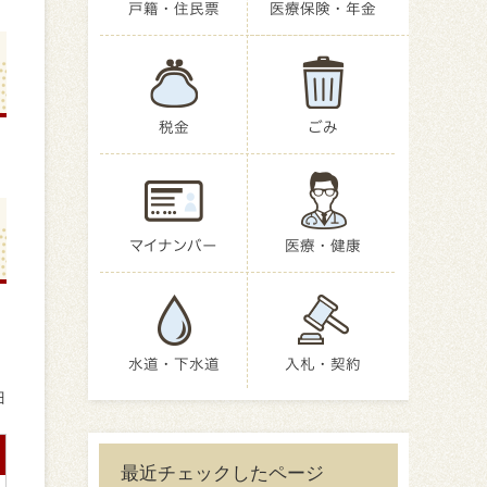
戸籍・住民票
医療保険・年金
税金
ごみ
マイナンバー
医療・健康
水道・下水道
入札・契約
日
最近チェックしたページ