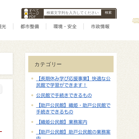
すべて
ページ
PDF
ID
観光
都市整備
環境・安全
市政情報
カテゴリー
【長期休み学び応援事業】快適な公
民館で学習ができます！
公民館で手続きできるもの
【助戸公民館】織姫・助戸公民館で
手続きできるもの
【織姫公民館】業務案内
【助戸公民館】助戸公民館の業務案
内