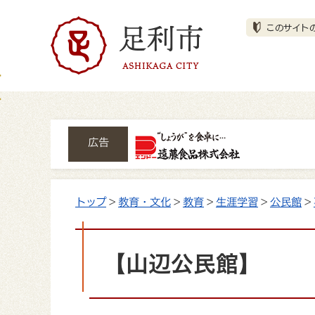
広告
トップ
>
教育・文化
>
教育
>
生涯学習
>
公民館
>
【山辺公民館】