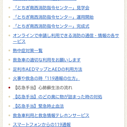
「とちぎ南西消防指令センター」見学会
「とちぎ南西消防指令センター」運用開始
「とちぎ南西消防指令センター」完成式
オンラインで申請し利用できる消防の通信・情報の各サ
ービス
熱中症対策一覧
救急車の適切な利用をお願いします
足利市AEDマップとAEDの利用方法
火事や救急の時「119通報の仕方」
【応急手当】心肺蘇生法の流れ
【応急手当】のどの奥に物が詰まった時の対処
【応急手当】緊急時止血法
救急車利用と救急情報テレホンサービス
スマートフォンからの119通報