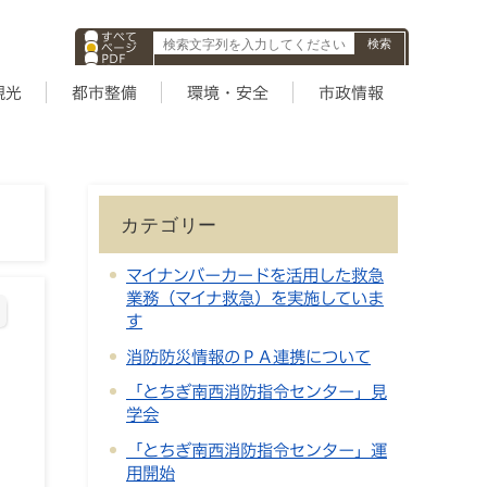
すべて
ページ
PDF
ID
観光
都市整備
環境・安全
市政情報
カテゴリー
マイナンバーカードを活用した救急
業務（マイナ救急）を実施していま
す
消防防災情報のＰＡ連携について
「とちぎ南西消防指令センター」見
学会
「とちぎ南西消防指令センター」運
用開始