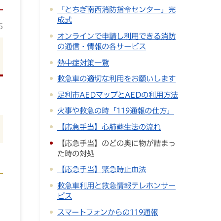
「とちぎ南西消防指令センター」完
成式
5
オンラインで申請し利用できる消防
の通信・情報の各サービス
熱中症対策一覧
救急車の適切な利用をお願いします
足利市AEDマップとAEDの利用方法
火事や救急の時「119通報の仕方」
【応急手当】心肺蘇生法の流れ
【応急手当】のどの奥に物が詰まっ
た時の対処
【応急手当】緊急時止血法
救急車利用と救急情報テレホンサー
ビス
スマートフォンからの119通報