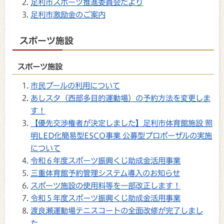
足利市スポーツ推進委員会だより
足利市激励金のご案内
スポーツ施設
スポーツ施設
市民プールの利用について
あしスタ（西部多目的運動場）の予約方法を変更しま
す！
【優先交渉権者が決定しました】足利市体育館施設 照
明LED化簡易型ESCO事業 公募型プロポーザルの実施
について
令和６年度スポーツ振興くじ助成金活用事業
三重体育館予約管理システム導入のお知らせ
スポーツ施設の使用料等を一部改正します！
令和５年度スポーツ振興くじ助成金活用事業
渡良瀬運動場テニスコートの全面改修が完了しまし
た。