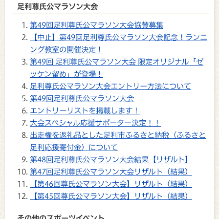
足利尊氏公マラソン大会
第49回足利尊氏公マラソン大会協賛募集
【中止】第49回足利尊氏公マラソン大会記念！ランニ
ング教室の開催決定！
第49回 足利尊氏公マラソン大会 限定オリジナル「ゼ
ッケン留め」が登場！
足利尊氏公マラソン大会エントリー方法について
第49回足利尊氏公マラソン大会
エントリーリストを掲載します！
大会スペシャル応援サポーター決定！！
出走権を返礼品とした足利市ふるさと納税（ふるさと
足利応援寄付金）について
第48回足利尊氏公マラソン大会結果【リザルト】
第47回足利尊氏公マラソン大会リザルト（結果）
【第46回尊氏公マラソン大会】リザルト（結果）
【第45回尊氏公マラソン大会】リザルト（結果）
その他のスポーツイベント