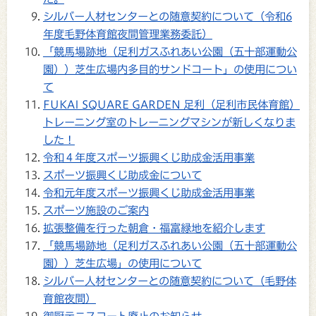
シルバー人材センターとの随意契約について（令和6
年度毛野体育館夜間管理業務委託）
「競馬場跡地（足利ガスふれあい公園（五十部運動公
園））芝生広場内多目的サンドコート」の使用につい
て
FUKAI SQUARE GARDEN 足利（足利市民体育館）
トレーニング室のトレーニングマシンが新しくなりま
した！
令和４年度スポーツ振興くじ助成金活用事業
スポーツ振興くじ助成金について
令和元年度スポーツ振興くじ助成金活用事業
スポーツ施設のご案内
拡張整備を行った朝倉・福富緑地を紹介します
「競馬場跡地（足利ガスふれあい公園（五十部運動公
園））芝生広場」の使用について
シルバー人材センターとの随意契約について（毛野体
育館夜間）
御厨テニスコート廃止のお知らせ