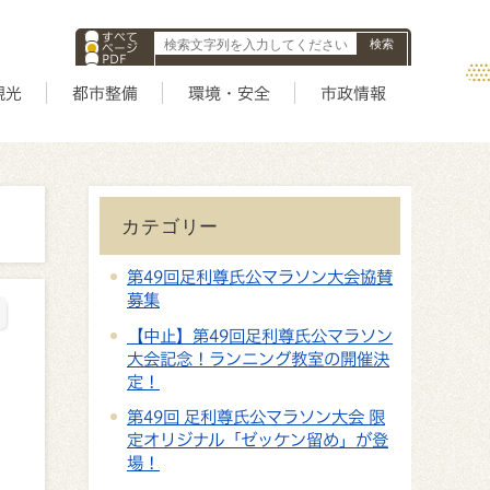
すべて
ページ
PDF
ID
観光
都市整備
環境・安全
市政情報
カテゴリー
第49回足利尊氏公マラソン大会協賛
募集
【中止】第49回足利尊氏公マラソン
大会記念！ランニング教室の開催決
定！
第49回 足利尊氏公マラソン大会 限
定オリジナル「ゼッケン留め」が登
場！