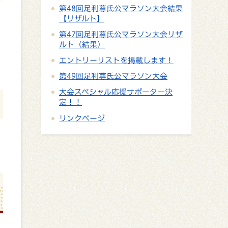
第48回足利尊氏公マラソン大会結果
【リザルト】
第47回足利尊氏公マラソン大会リザ
ルト（結果）
エントリーリストを掲載します！
第49回足利尊氏公マラソン大会
大会スペシャル応援サポーター決
定！！
リンクページ