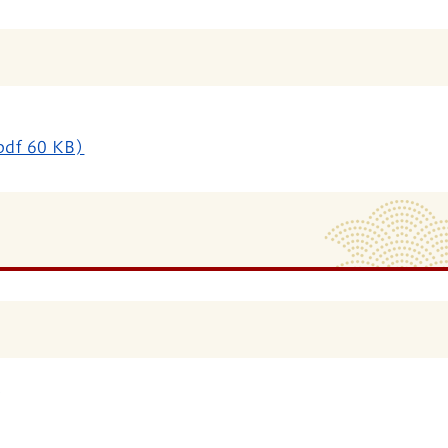
 60 KB)
)