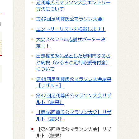
足利尊氏公マラソン大会エントリー
方法について
第49回足利尊氏公マラソン大会
1
エントリーリストを掲載します！
大会スペシャル応援サポーター決
定！！
出走権を返礼品とした足利市ふるさ
と納税（ふるさと足利応援寄付金）
について
第48回足利尊氏公マラソン大会結果
【リザルト】
第47回足利尊氏公マラソン大会リザ
ルト（結果）
【第46回尊氏公マラソン大会】リザ
ルト（結果）
【第45回尊氏公マラソン大会】リザ
ルト（結果）