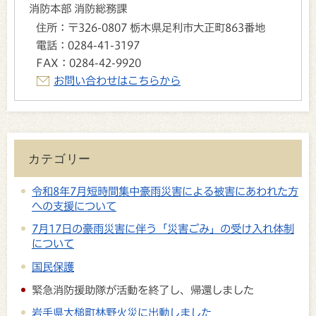
消防本部 消防総務課
住所：
〒326-0807 栃木県足利市大正町863番地
電話：
0284-41-3197
FAX：
0284-42-9920
お問い合わせはこちらから
カテゴリー
令和8年7月短時間集中豪雨災害による被害にあわれた方
への支援について
7月17日の豪雨災害に伴う「災害ごみ」の受け入れ体制
について
国民保護
緊急消防援助隊が活動を終了し、帰還しました
岩手県大槌町林野火災に出動しました