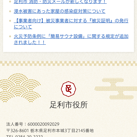
足利市 消防・防災メールが新しくなります！
浸水被害にあった家屋の感染症対策について
【事業者向け】被災事業者に対する『被災証明』の発行
について
火災予防条例に「簡易サウナ設備」に関する規定が追加
されました！！
足利市役所
法人番号：6000020092029
〒326-8601 栃木県足利市本城3丁目2145番地