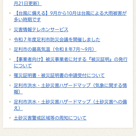
月21日更新）
【台風に備える】9月から10月は台風による大雨被害が
多い時期です
災害情報テレホンサービス
令和７年度足利市防災会議を開催しました
足利市の最高気温（令和８年7月～9月）
【事業者向け】被災事業者に対する『被災証明』の発行
について
罹災証明書・被災証明書の申請受付について
足利市洪水・土砂災害ハザードマップ（気象に関する情
報）
足利市洪水・土砂災害ハザードマップ（土砂災害への備
え）
土砂災害警戒区域等の周知について