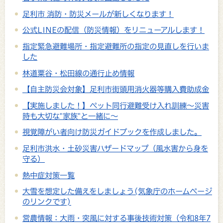
足利市 消防・防災メールが新しくなります！
公式LINEの配信（防災情報）をリニューアルします！
指定緊急避難場所・指定避難所の指定の見直しを行いま
した
林道粟谷・松田線の通行止め情報
【自主防災会対象】足利市街頭用消火器等購入費助成金
【実施しました！】ペット同行避難受け入れ訓練～災害
時も大切な"家族"と一緒に～
視覚障がい者向け防災ガイドブックを作成しました。
足利市洪水・土砂災害ハザードマップ（風水害から身を
守る）
熱中症対策一覧
大雪を想定した備えをしましょう(気象庁のホームページ
のリンクです)
営農情報：大雨・突風に対する事後技術対策（令和8年7