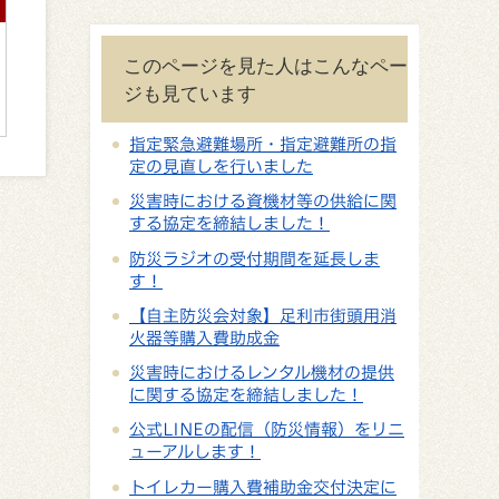
このページを見た人はこんなペー
ジも見ています
指定緊急避難場所・指定避難所の指
定の見直しを行いました
災害時における資機材等の供給に関
する協定を締結しました！
防災ラジオの受付期間を延長しま
す！
【自主防災会対象】足利市街頭用消
火器等購入費助成金
災害時におけるレンタル機材の提供
に関する協定を締結しました！
公式LINEの配信（防災情報）をリニ
ューアルします！
トイレカー購入費補助金交付決定に