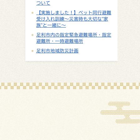
ついて
【実施しました！】ペット同行避難
受け入れ訓練～災害時も大切な"家
族"と一緒に～
足利市内の指定緊急避難場所・指定
避難所・一時避難場所
足利市地域防災計画