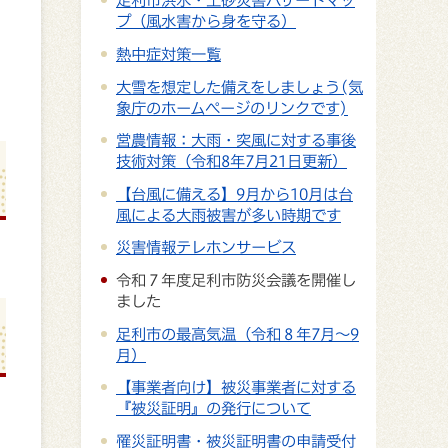
足利市洪水・土砂災害ハザードマッ
プ（風水害から身を守る）
熱中症対策一覧
大雪を想定した備えをしましょう(気
象庁のホームページのリンクです)
営農情報：大雨・突風に対する事後
技術対策（令和8年7月21日更新）
【台風に備える】9月から10月は台
風による大雨被害が多い時期です
災害情報テレホンサービス
令和７年度足利市防災会議を開催し
ました
足利市の最高気温（令和８年7月～9
月）
【事業者向け】被災事業者に対する
『被災証明』の発行について
罹災証明書・被災証明書の申請受付