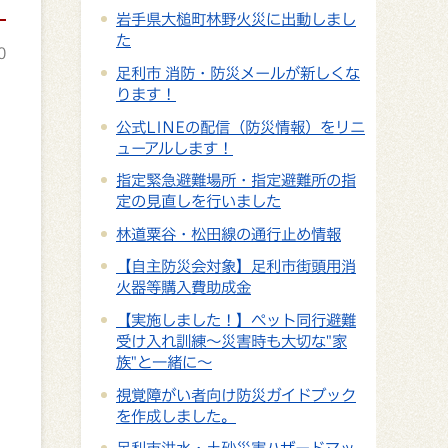
岩手県大槌町林野火災に出動しまし
た
0
足利市 消防・防災メールが新しくな
ります！
公式LINEの配信（防災情報）をリニ
ューアルします！
指定緊急避難場所・指定避難所の指
定の見直しを行いました
林道粟谷・松田線の通行止め情報
【自主防災会対象】足利市街頭用消
火器等購入費助成金
【実施しました！】ペット同行避難
受け入れ訓練～災害時も大切な"家
族"と一緒に～
視覚障がい者向け防災ガイドブック
を作成しました。