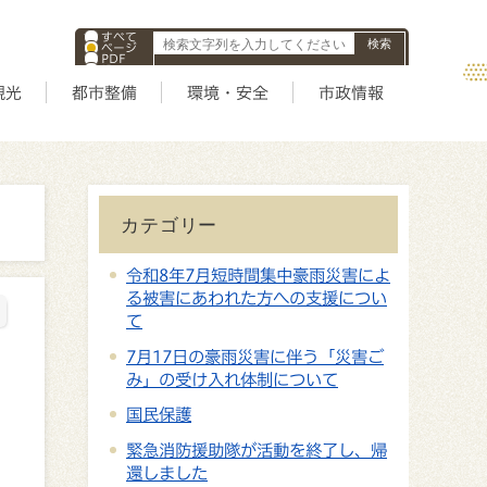
すべて
ページ
PDF
ID
観光
都市整備
環境・安全
市政情報
カテゴリー
令和8年7月短時間集中豪雨災害によ
る被害にあわれた方への支援につい
て
7月17日の豪雨災害に伴う「災害ご
み」の受け入れ体制について
国民保護
緊急消防援助隊が活動を終了し、帰
還しました