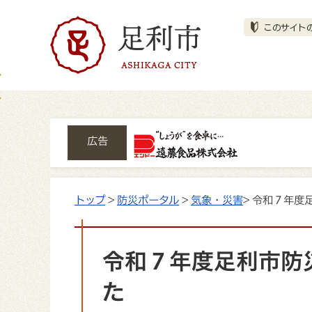
広告
トップ
>
防災ポータル
>
気象・災害
> 令和７年
令和７年度足利市防
た