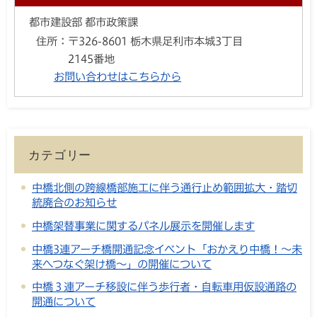
都市建設部 都市政策課
住所：
〒326-8601 栃木県足利市本城3丁目
2145番地
お問い合わせはこちらから
カテゴリー
中橋北側の跨線橋部施工に伴う通行止め範囲拡大・踏切
統廃合のお知らせ
中橋架替事業に関するパネル展示を開催します
中橋3連アーチ橋開通記念イベント「おかえり中橋！～未
来へつなぐ架け橋～」の開催について
中橋３連アーチ移設に伴う歩行者・自転車用仮設通路の
開通について