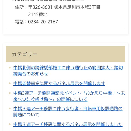
住所：
〒326-8601 栃木県足利市本城3丁目
2145番地
電話：
0284-20-2167
カテゴリー
中橋北側の跨線橋部施工に伴う通行止め範囲拡大・踏切
統廃合のお知らせ
中橋架替事業に関するパネル展示を開催します
中橋3連アーチ橋開通記念イベント「おかえり中橋！～未
来へつなぐ架け橋～」の開催について
中橋３連アーチ移設に伴う歩行者・自転車用仮設通路の
開通について
中橋３連アーチ移設に関するパネル展示を開催しました