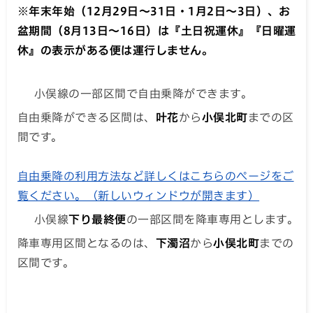
※年末年始（12月29日～31日・1月2日～3日）、お
盆期間（8月13日～16日）は『土日祝運休』『日曜運
休』の表示がある便は運行しません。
小俣線の一部区間で自由乗降ができます。
自由乗降ができる区間は、
叶花
から
小俣北町
までの区
間です。
自由乗降の利用方法など詳しくはこちらのページをご
覧ください。（新しいウィンドウが開きます）
小俣線
下り最終便
の一部区間を降車専用とします。
降車専用区間となるのは、
下濁沼
から
小俣北町
までの
区間です。