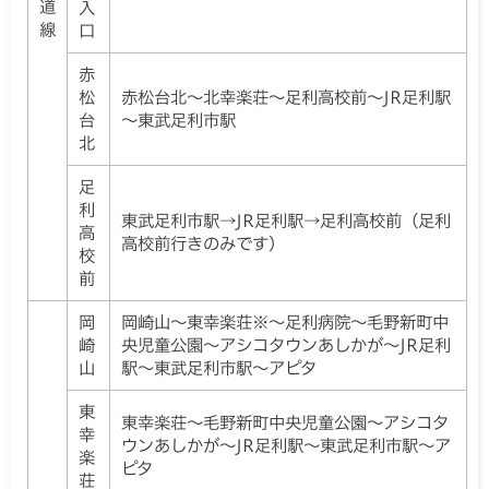
道
入
線
口
赤
松
赤松台北～北幸楽荘～足利高校前～JR足利駅
台
～東武足利市駅
北
足
利
東武足利市駅→JR足利駅→足利高校前（足利
高
高校前行きのみです）
校
前
岡
岡崎山～東幸楽荘※～足利病院～毛野新町中
崎
央児童公園～アシコタウンあしかが～JR足利
山
駅～東武足利市駅～アピタ
東
東幸楽荘～毛野新町中央児童公園～アシコタ
幸
ウンあしかが～JR足利駅～東武足利市駅～ア
楽
ピタ
荘