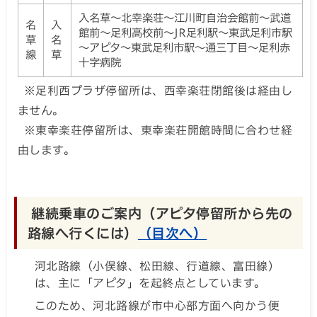
入名草～北幸楽荘～江川町自治会館前～武道
名
入
館前～足利高校前～JR足利駅～東武足利市駅
草
名
～アピタ～東武足利市駅～通三丁目～足利赤
線
草
十字病院
※足利西プラザ停留所は、西幸楽荘閉館後は経由し
ません。
※東幸楽荘停留所は、東幸楽荘開館時間に合わせ経
由します。
継続乗車のご案内（アピタ停留所から先の
路線へ行くには）
（目次へ）
河北路線（小俣線、松田線、行道線、富田線）
は、主に「アピタ」を起終点としています。
このため、河北路線が市中心部方面へ向かう便