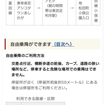
アピタ
田
富
東幸楽荘
地
（朝の時間
線
田
アシコタ
→
→
松田町
帯は東武足
小
線
ウンあし
小俣公
利市駅）
俣
かが
園入口
線
自由乗降ができます
（目次へ）
自由乗降のご利用方法
交差点付近、横断歩道の前後、カーブ、道路の狭い
場所など、停車すると危険な場所での乗降はでき
ません。
停留所が近く（停留所前後約50メートル）にある
場合は停留所をご利用ください。
利用できる路線・区間