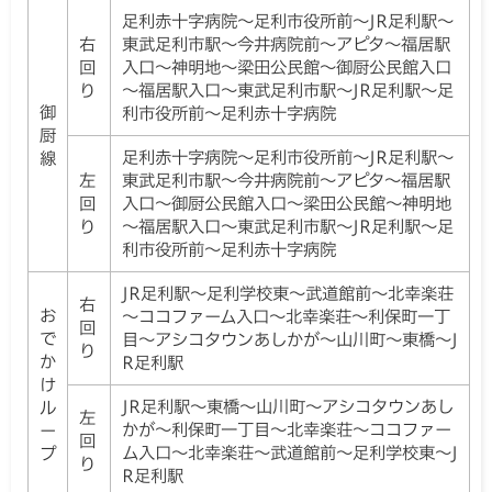
足利赤十字病院～足利市役所前～JR足利駅～
右
東武足利市駅～今井病院前～アピタ～福居駅
回
入口～神明地～梁田公民館～御厨公民館入口
り
～福居駅入口～東武足利市駅～JR足利駅～足
御
利市役所前～足利赤十字病院
厨
足利赤十字病院～足利市役所前～JR足利駅～
線
左
東武足利市駅～今井病院前～アピタ～福居駅
回
入口～御厨公民館入口～梁田公民館～神明地
り
～福居駅入口～東武足利市駅～JR足利駅～足
利市役所前～足利赤十字病院
JR足利駅～足利学校東～武道館前～北幸楽荘
右
お
～ココファーム入口～北幸楽荘～利保町一丁
回
で
目～アシコタウンあしかが～山川町～東橋～J
り
か
R足利駅
け
JR足利駅～東橋～山川町～アシコタウンあし
ル
左
かが～利保町一丁目～北幸楽荘～ココファー
ー
回
ム入口～北幸楽荘～武道館前～足利学校東～J
プ
り
R足利駅