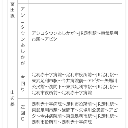
富
ア
田
シ
線
コ
タ
ウ
アシコタウンあしかが～JR足利駅～東武足利
ン
市駅～アピタ
あ
し
か
が
足利赤十字病院～足利市役所前～JR足利駅～
右
東武足利市駅～今井病院前～アピタ～矢場川
回
公民館～浅間下～東武足利市駅～JR足利駅～
り
山
足利市役所前～足利赤十字病院
辺
足利赤十字病院～足利市役所前～JR足利駅～
線
左
東武足利市駅～浅間下～矢場川公民館～アピ
回
タ～今井病院前～東武足利市駅～JR足利駅～
り
足利市役所前～足利赤十字病院