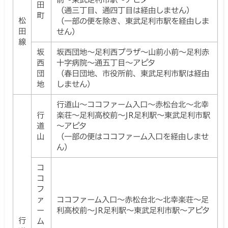
前～東武足利市駅～アピタ
田
（通三丁目、通四丁目は経由しません）
町
松
（一部の便を除き、東武足利市駅を経由しま
田
せん）
線
坂
坂西団地～足利西プラザ～山前小前～足利赤
西
十字病院～通五丁目～アピタ
団
（春日団地、市役所前、東武足利市駅は経由
地
しません）
行道山～ココファーム入口～赤松台北～北幸
行
楽荘～足利高校前～JR足利駅～東武足利市駅
道
～アピタ
山
（一部の便はココファーム入口を経由しませ
ん）
コ
コ
フ
ァ
ココファーム入口～赤松台北～北幸楽荘～足
ー
利高校前～JR足利駅～東武足利市駅～アピタ
行
ム