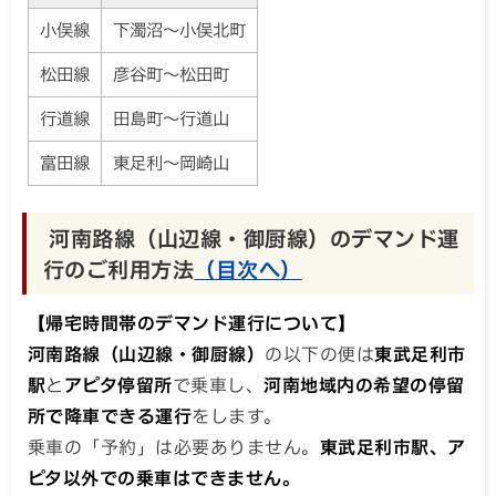
小俣線
下濁沼～小俣北町
松田線
彦谷町～松田町
行道線
田島町～行道山
富田線
東足利～岡崎山
河南路線（山辺線・御厨線）のデマンド運
行のご利用方法
（目次へ）
【帰宅時間帯のデマンド運行について】
河南路線（山辺線・御厨線）
の以下の便は
東武足利市
駅
と
アピタ停留所
で乗車し、
河南地域内の希望の停留
所で降車できる運行
をします。
乗車の「予約」は必要ありません。
東武足利市駅、ア
ピタ以外での乗車はできません。