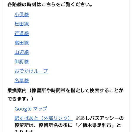
各路線の時刻はこちらをご覧ください。
小俣線
松田線
行道線
富田線
山辺線
御厨線
おでかけループ
名草線
乗換案内（停留所や時間帯を指定して検索することが
できます。）
Google マップ
駅すぱあと（外部リンク）
※あしバスアッシーの
停留所は、停留所名の後に「／
栃木県足利市
」と