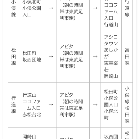
小
小俣北町
行
（朝の時間
ココフ
俣
小俣公園
→
→
道
帯は東武足
ァーム
線
入口
線
利市駅）
入口
行道山
アシコ
タウン
アピタ
松
あしか
富
松田町
（朝の時間
田
→
→
が
田
坂西団地
帯は東武足
線
東幸楽
線
利市駅）
荘
岡崎山
小
松田町
行道山
アピタ
俣
行
小俣公
ココファ
（朝の時間
線
道
→
→
園入口
ーム入口
帯は東武足
松
線
小俣北
赤松台北
利市駅）
田
町
線
松
岡崎山
坂西団