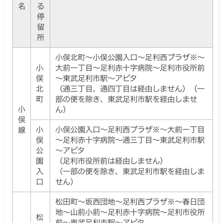
名
る
停
留
所
小俣北町～小俣公園入口～足利西プラザ※～
小
大前一丁目～足利赤十字病院～足利市役所前
俣
～東武足利市駅～アピタ
北
（通三丁目、通四丁目は経由しません）（一
町
部の便を除き、東武足利市駅を経由しませ
小
ん）
俣
小
小俣公園入口～足利西プラザ※～大前一丁目
線
俣
～足利赤十字病院～通三丁目～東武足利市駅
公
～アピタ
園
（足利市役所前は経由しません）
入
（一部の便を除き、東武足利市駅を経由しま
口
せん）
松田町～坂西団地～足利西プラザ※～春日団
地～山前小前～足利赤十字病院～足利市役所
松