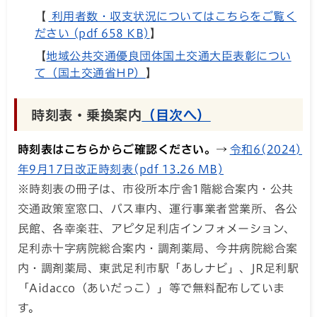
【
利用者数・収支状況についてはこちらをご覧く
ださい (pdf 658 KB)
】
【
地域公共交通優良団体国土交通大臣表彰につい
て（国土交通省HP）
】
時刻表・乗換案内
（目次へ）
時刻表はこちらからご確認ください。→
令和6(2024)
年9月17日改正時刻表(pdf 13.26 MB)
※時刻表の冊子は、市役所本庁舎1階総合案内・公共
交通政策室窓口、バス車内、運行事業者営業所、各公
民館、各幸楽荘、アピタ足利店インフォメーション、
足利赤十字病院総合案内・調剤薬局、今井病院総合案
内・調剤薬局、東武足利市駅「あしナビ」、JR足利駅
「Aidacco（あいだっこ）」等で無料配布していま
す。