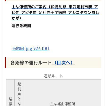
主な停留所のご案内（JR足利駅 東武足利市駅 ア
ピタ アピタ前 足利赤十字病院 アシコタウンあし
かが）
運行系統図
系統図(jpg 926 KB)
各路線の運行ルート
（目次へ）
運航ルート
起
終
点
路
と
線
な
主な経由停留所