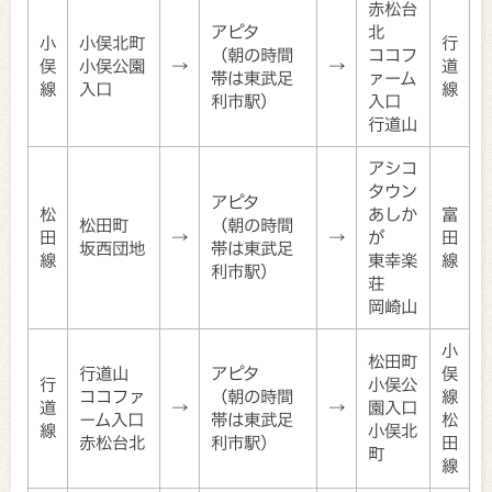
赤松台
アピタ
北
小
小俣北町
行
（朝の時間
ココフ
俣
小俣公園
→
→
道
帯は東武足
ァーム
線
入口
線
利市駅）
入口
行道山
アシコ
タウン
アピタ
松
あしか
富
松田町
（朝の時間
田
→
→
が
田
坂西団地
帯は東武足
線
東幸楽
線
利市駅）
荘
岡崎山
小
松田町
行道山
アピタ
俣
行
小俣公
ココファ
（朝の時間
線
道
→
→
園入口
ーム入口
帯は東武足
松
線
小俣北
赤松台北
利市駅）
田
町
線