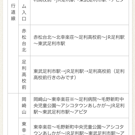
行
ム
道
入
線
口
赤
松
赤松台北～北幸楽荘～足利高校前～JR足利駅
台
～東武足利市駅
北
足
利
東武足利市駅→JR足利駅→足利高校前（足利
高
高校前行きのみです）
校
前
岡
岡崎山～東幸楽荘※～足利病院～毛野新町中
崎
央児童公園～アシコタウンあしかが～JR足利
山
駅～東武足利市駅～アピタ
東
東幸楽荘～毛野新町中央児童公園～アシコタ
幸
ウンあしかが～JR足利駅～東武足利市駅～ア