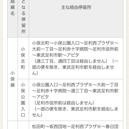
路
と
線
な
主な経由停留所
名
る
停
留
所
小俣北町～小俣公園入口～足利西プラザ※～
小
大前一丁目～足利赤十字病院～足利市役所前
俣
～東武足利市駅～アピタ
北
（通三丁目、通四丁目は経由しません）（一
町
部の便を除き、東武足利市駅を経由しませ
小
ん）
俣
小
小俣公園入口～足利西プラザ※～大前一丁目
線
俣
～足利赤十字病院～通三丁目～東武足利市駅
公
～アピタ
園
（足利市役所前は経由しません）
入
（一部の便を除き、東武足利市駅を経由しま
口
せん）
松田町～坂西団地～足利西プラザ※～春日団