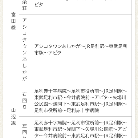
楽
ピタ
荘
富
ア
田
シ
線
コ
タ
ウ
アシコタウンあしかが～JR足利駅～東武足利
ン
市駅～アピタ
あ
し
か
が
足利赤十字病院～足利市役所前～JR足利駅～
右
東武足利市駅～今井病院前～アピタ～矢場川
回
公民館～浅間下～東武足利市駅～JR足利駅～
り
山
足利市役所前～足利赤十字病院
辺
足利赤十字病院～足利市役所前～JR足利駅～
線
左
東武足利市駅～浅間下～矢場川公民館～アピ
回
タ～今井病院前～東武足利市駅～JR足利駅～