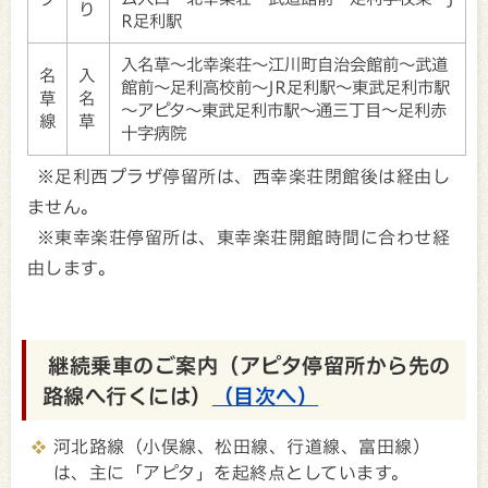
り
R足利駅
入名草～北幸楽荘～江川町自治会館前～武道
名
入
館前～足利高校前～JR足利駅～東武足利市駅
草
名
～アピタ～東武足利市駅～通三丁目～足利赤
線
草
十字病院
※足利西プラザ停留所は、西幸楽荘閉館後は経由し
ません。
※東幸楽荘停留所は、東幸楽荘開館時間に合わせ経
由します。
継続乗車のご案内（アピタ停留所から先の
路線へ行くには）
（目次へ）
河北路線（小俣線、松田線、行道線、富田線）
は、主に「アピタ」を起終点としています。