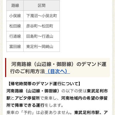
路線
区間
小俣線
下濁沼～小俣北町
松田線
彦谷町～松田町
行道線
田島町～行道山
富田線
東足利～岡崎山
河南路線（山辺線・御厨線）のデマンド運
行のご利用方法
（目次へ）
【帰宅時間帯のデマンド運行について】
河南路線（山辺線・御厨線）
の以下の便は
東武足利市
駅
と
アピタ停留所
で乗車し、
河南地域内の希望の停留
所で降車できる運行
をします。
乗車の「予約」は必要ありません。
東武足利市駅、ア