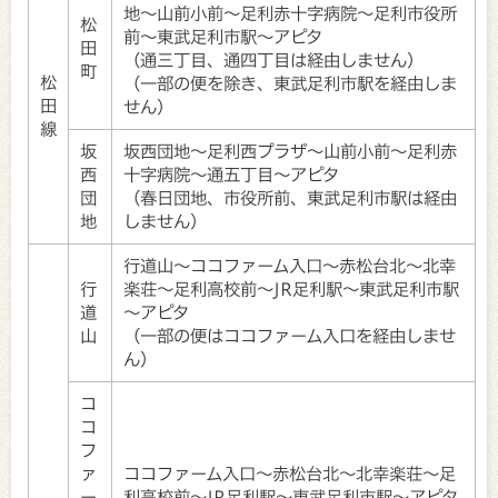
地～山前小前～足利赤十字病院～足利市役所
松
前～東武足利市駅～アピタ
田
（通三丁目、通四丁目は経由しません）
町
松
（一部の便を除き、東武足利市駅を経由しま
田
せん）
線
坂
坂西団地～足利西プラザ～山前小前～足利赤
西
十字病院～通五丁目～アピタ
団
（春日団地、市役所前、東武足利市駅は経由
地
しません）
行道山～ココファーム入口～赤松台北～北幸
行
楽荘～足利高校前～JR足利駅～東武足利市駅
道
～アピタ
山
（一部の便はココファーム入口を経由しませ
ん）
コ
コ
フ
ァ
ココファーム入口～赤松台北～北幸楽荘～足
ー
利高校前～JR足利駅～東武足利市駅～アピタ