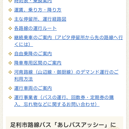
時刻表・乗換案内
運賃、乗り方・降り方
主な停留所、運行経路図
各路線の運行ルート
継続乗車のご案内（アピタ停留所から先の路線へ行
くには）
自由乗降のご案内
降車専用区間のご案内
河南路線（山辺線・御厨線）のデマンド運行のご
利用方法
運行車両のご案内
運行事業者（バスの運行、回数券・定期券の購
入、忘れ物などに関するお問い合わせ）
足利市路線バス「あしバスアッシー」に