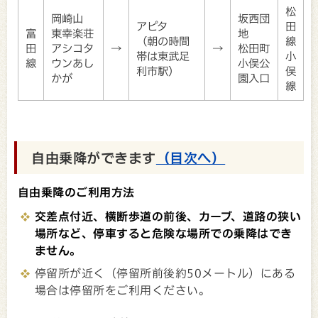
松
岡崎山
坂西団
アピタ
田
富
東幸楽荘
地
（朝の時間
線
田
アシコタ
→
→
松田町
帯は東武足
小
線
ウンあし
小俣公
利市駅）
俣
かが
園入口
線
自由乗降ができます
（目次へ）
自由乗降のご利用方法
交差点付近、横断歩道の前後、カーブ、道路の狭い
場所など、停車すると危険な場所での乗降はでき
ません。
停留所が近く（停留所前後約50メートル）にある
場合は停留所をご利用ください。