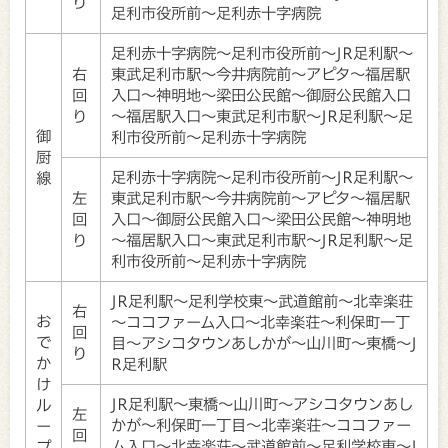
り
足利市役所前～足利赤十字病院
足利赤十字病院～足利市役所前～JR足利駅～
右
東武足利市駅～今井病院前～アピタ～福居駅
回
入口～神明地～梁田公民館～御厨公民館入口
り
～福居駅入口～東武足利市駅～JR足利駅～足
御
利市役所前～足利赤十字病院
厨
足利赤十字病院～足利市役所前～JR足利駅～
線
左
東武足利市駅～今井病院前～アピタ～福居駅
回
入口～御厨公民館入口～梁田公民館～神明地
り
～福居駅入口～東武足利市駅～JR足利駅～足
利市役所前～足利赤十字病院
JR足利駅～足利学校東～武道館前～北幸楽荘
右
お
～ココファーム入口～北幸楽荘～利保町一丁
回
で
目～アシコタウンあしかが～山川町～東橋～J
り
か
R足利駅
け
JR足利駅～東橋～山川町～アシコタウンあし
ル
左
かが～利保町一丁目～北幸楽荘～ココファー
ー
回
ム入口～北幸楽荘～武道館前～足利学校東～J
プ