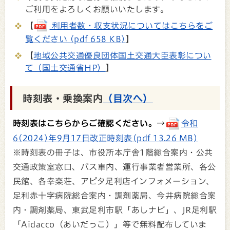
ご利用をよろしくお願いいたします。
【
利用者数・収支状況についてはこちらをご
覧ください (pdf 658 KB)
】
【
地域公共交通優良団体国土交通大臣表彰につい
て（国土交通省HP）
】
時刻表・乗換案内
（目次へ）
時刻表はこちらからご確認ください。→
令和
6(2024)年9月17日改正時刻表(pdf 13.26 MB)
※時刻表の冊子は、市役所本庁舎1階総合案内・公共
交通政策室窓口、バス車内、運行事業者営業所、各公
民館、各幸楽荘、アピタ足利店インフォメーション、
足利赤十字病院総合案内・調剤薬局、今井病院総合案
内・調剤薬局、東武足利市駅「あしナビ」、JR足利駅
「Aidacco（あいだっこ）」等で無料配布していま