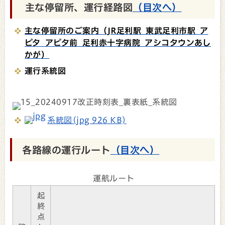
主な停留所、運行経路図
（目次へ）
主な停留所のご案内（JR足利駅 東武足利市駅 ア
ピタ アピタ前 足利赤十字病院 アシコタウンあし
かが）
運行系統図
系統図(jpg 926 KB)
各路線の運行ルート
（目次へ）
運航ルート
起
終
点