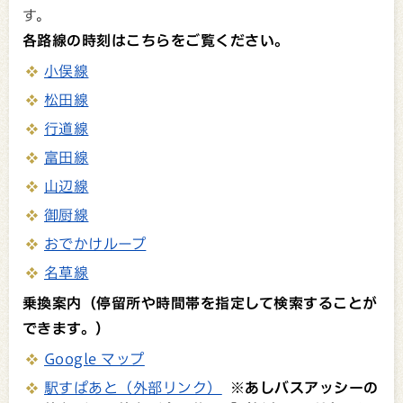
す。
各路線の時刻はこちらをご覧ください。
小俣線
松田線
行道線
富田線
山辺線
御厨線
おでかけループ
名草線
乗換案内（停留所や時間帯を指定して検索することが
できます。）
Google マップ
駅すぱあと（外部リンク）
※あしバスアッシーの