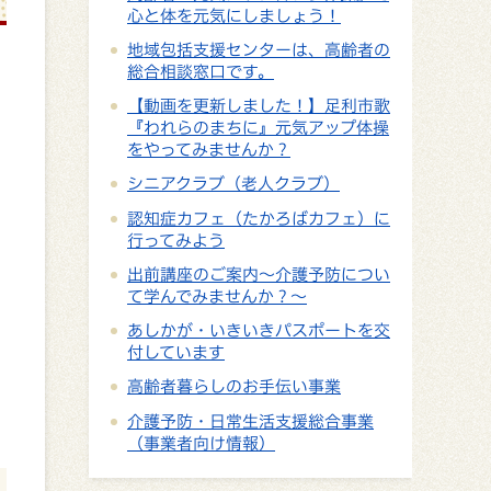
心と体を元気にしましょう！
地域包括支援センターは、高齢者の
総合相談窓口です。
【動画を更新しました！】足利市歌
『われらのまちに』元気アップ体操
をやってみませんか？
シニアクラブ（老人クラブ）
認知症カフェ（たかろばカフェ）に
行ってみよう
出前講座のご案内～介護予防につい
て学んでみませんか？～
あしかが・いきいきパスポートを交
付しています
高齢者暮らしのお手伝い事業
介護予防・日常生活支援総合事業
（事業者向け情報）