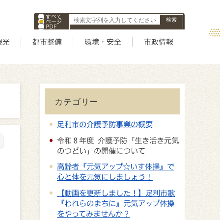
すべて
ページ
PDF
ID
観光
都市整備
環境・安全
市政情報
カテゴリー
足利市の介護予防事業の概要
令和８年度 介護予防「生き活き元気
のつどい」の開催について
高齢者『元気アップ☆いす体操』で
心と体を元気にしましょう！
【動画を更新しました！】足利市歌
『われらのまちに』元気アップ体操
をやってみませんか？