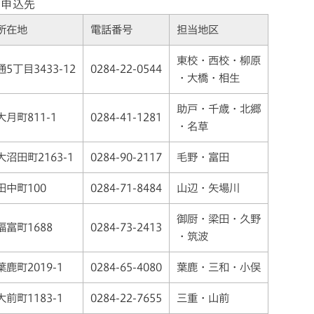
申込先
所在地
電話番号
担当地区
東校・西校・柳原
通5丁目3433-12
0284-22-0544
・大橋・相生
助戸・千歳・北郷
大月町811-1
0284-41-1281
・名草
大沼田町2163-1
0284-90-2117
毛野・富田
田中町100
0284-71-8484
山辺・矢場川
御厨・梁田・久野
福富町1688
0284-73-2413
・筑波
葉鹿町2019-1
0284-65-4080
葉鹿・三和・小俣
大前町1183-1
0284-22-7655
三重・山前