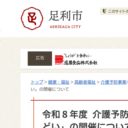
広告
トップ
>
健康・福祉
>
高齢者福祉
>
介護予防事業
い」の開催について
令和８年度 介護予
どい」の開催につい