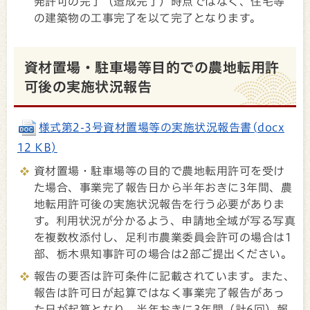
発許可の完了（造成完了）時点ではなく、住宅等
の建築物の工事完了を以て完了となります。
資材置場・駐車場等目的での農地転用許
可後の実施状況報告
様式第2-3号資材置場等の実施状況報告書(docx
12 KB)
資材置場・駐車場等の目的で農地転用許可を受け
た場合、事業完了報告日から半年おきに3年間、農
地転用許可後の実施状況報告を行う必要がありま
す。利用状況が分かるよう、申請地全域が写る写真
を複数枚添付し、足利市農業委員会許可の場合は1
部、栃木県知事許可の場合は2部ご提出ください。
報告の要否は許可条件に記載されています。また、
報告は許可日が起算ではなく事業完了報告があっ
た日が起算となり、半年おきに3年間（計6回）報