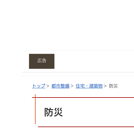
広告
トップ
>
都市整備
>
住宅・建築物
> 防災
防災