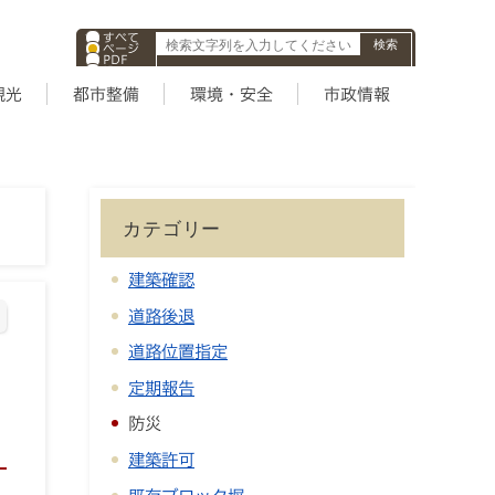
すべて
ページ
PDF
ID
観光
都市整備
環境・安全
市政情報
カテゴリー
建築確認
道路後退
道路位置指定
定期報告
防災
建築許可