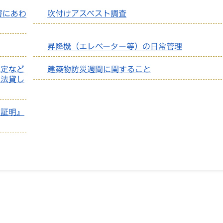
害にあわ
吹付けアスベスト調査
昇降機（エレベーター等）の日常管理
規定など
建築物防災週間に関すること
違法貸し
災証明』