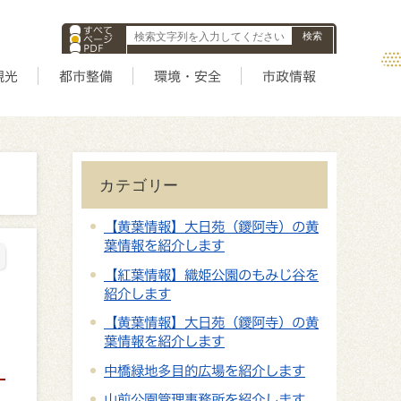
すべて
ページ
PDF
ID
観光
都市整備
環境・安全
市政情報
カテゴリー
【黄葉情報】大日苑（鑁阿寺）の黄
葉情報を紹介します
【紅葉情報】織姫公園のもみじ谷を
紹介します
【黄葉情報】大日苑（鑁阿寺）の黄
葉情報を紹介します
中橋緑地多目的広場を紹介します
山前公園管理事務所を紹介します