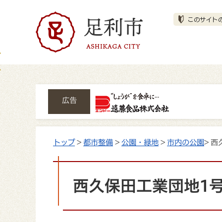
広告
トップ
>
都市整備
>
公園・緑地
>
市内の公園
> 
西久保田工業団地1