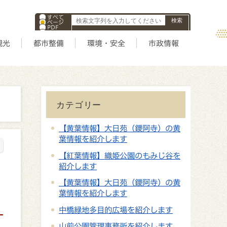
すべて
ページ
PDF
ID
観光
都市整備
環境・安全
市政情報
カテゴリー
【黄葉情報】大日苑（鑁阿寺）の黄
葉情報を紹介します
【紅葉情報】織姫公園のもみじ谷を
紹介します
【黄葉情報】大日苑（鑁阿寺）の黄
葉情報を紹介します
中橋緑地多目的広場を紹介します
山前公園管理事務所を紹介します