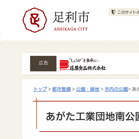
広告
トップ
>
都市整備
>
公園・緑地
>
市内の公園
> 
あがた工業団地南公