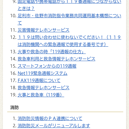
固定電話や携帯電話から１１９番通報につながらない
ときは？
足利市・佐野市消防指令業務共同運用基本構想につい
て
災害情報テレホンサービス
１１９は問い合わせに使わないでください！（１１９
は消防機関への緊急通報で使用する番号です）
火事や救急の時「119通報の仕方」
救急車利用と救急情報テレホンサービス
スマートフォンからの119通報
Net119緊急通報システム
FAX119通報について
救急情報テレホンサービス
火事と救急車（119番）
消防
消防防災情報のＰＡ連携について
消防防災メールがリニューアルします