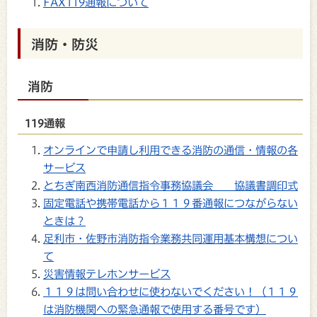
FAX119通報について
消防・防災
消防
119通報
オンラインで申請し利用できる消防の通信・情報の各
サービス
とちぎ南西消防通信指令事務協議会 協議書調印式
固定電話や携帯電話から１１９番通報につながらない
ときは？
足利市・佐野市消防指令業務共同運用基本構想につい
て
災害情報テレホンサービス
１１９は問い合わせに使わないでください！（１１９
は消防機関への緊急通報で使用する番号です）