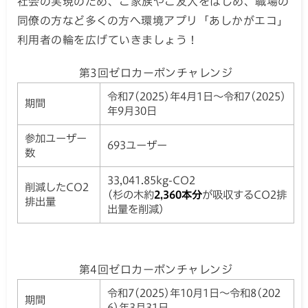
社会の実現のため、ご家族やご友人をはじめ、職場の
同僚の方など多くの方へ環境アプリ「あしかがエコ」
利用者の輪を広げていきましょう！
第3回ゼロカーボンチャレンジ
令和7(2025)年4月1日～令和7(2025)
期間
年9月30日
参加ユーザー
693ユーザー
数
33,041.85kg-CO2
削減したCO2
(杉の木約
2,360本分
が吸収するCO2排
排出量
出量を削減）
第4回ゼロカーボンチャレンジ
令和7(2025)年10月1日～令和8(202
期間
6)年3月31日