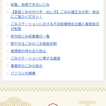
収集、処理できないごみ
【家庭ごみの分け方・出し方】ごみの適正な分別・排出
にご協力ください！
ごみステーションにおける不法投棄物自主搬入報奨金交
付制度
町内別ごみ収集曜日一覧
燃やせるごみのごみ袋指定制
資源物の持ち去り防止
ごみステーションに関する諸届
事業所のごみの処分
パソコンの廃棄