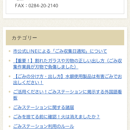
FAX：
0284-20-2140
カテゴリー
市公式LINEによる「ごみ収集日通知」について
【重要！】割れたガラスや刃物の正しい出し方（ごみ収
集作業員が刃物で負傷しました）
【ごみの分け方・出し方】水銀使用製品は有害ごみでお
出しください！
ご活用ください！ごみステーションに掲示する外国語看
板
ごみステーションに関する諸届
ごみを捨てる前に確認！火は消えましたか？
ごみステーション利用のルール