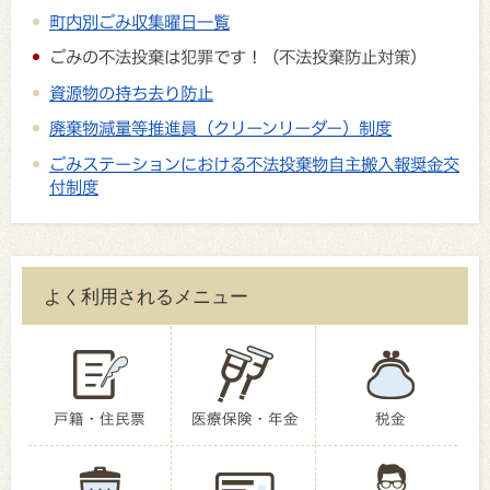
町内別ごみ収集曜日一覧
ごみの不法投棄は犯罪です！（不法投棄防止対策）
資源物の持ち去り防止
廃棄物減量等推進員（クリーンリーダー）制度
ごみステーションにおける不法投棄物自主搬入報奨金交
付制度
よく利用されるメニュー
戸籍・住民票
医療保険・年金
税金