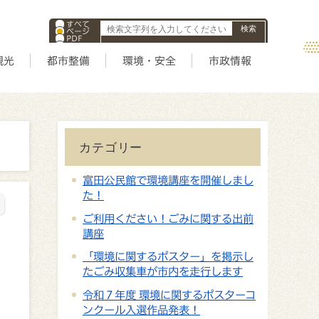
すべて
ページ
PDF
ID
観光
都市整備
環境・安全
市政情報
カテゴリー
富田公民館で環境講座を開催しまし
た！
ご利用ください！ごみに関する出前
講座
「環境に関するポスター」を掲示し
たごみ収集車が市内を走行します
令和７年度 環境に関するポスターコ
ンクール入選作品発表！