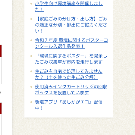
小学生向け環境講座を開催しまし
た！
【家庭ごみの分け方・出し方】ごみ
の適正な分別・排出にご協力くださ
い！
令和７年度 環境に関するポスターコ
ンクール入選作品発表！
「環境に関するポスター」を掲示し
たごみ収集車が市内を走行します
生ごみを自宅で処理してみません
か？（土を使った生ごみ分解）
使用済みインクカートリッジの回収
ボックスを設置しています
日
環境アプリ『あしかがエコ』配信
中！