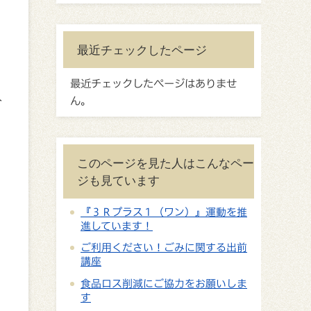
最近チェックしたページ
最近チェックしたページはありませ
入
ん。
このページを見た人はこんなペー
ジも見ています
『３Ｒプラス１（ワン）』運動を推
進しています！
ご利用ください！ごみに関する出前
講座
食品ロス削減にご協力をお願いしま
す