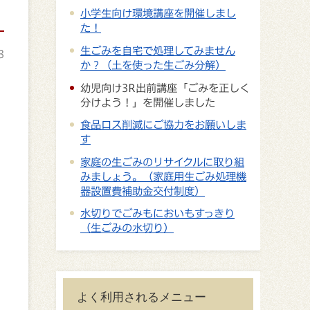
小学生向け環境講座を開催しまし
た！
生ごみを自宅で処理してみません
3
か？（土を使った生ごみ分解）
幼児向け3R出前講座「ごみを正しく
分けよう！」を開催しました
食品ロス削減にご協力をお願いしま
す
家庭の生ごみのリサイクルに取り組
みましょう。（家庭用生ごみ処理機
器設置費補助金交付制度）
水切りでごみもにおいもすっきり
（生ごみの水切り）
よく利用されるメニュー