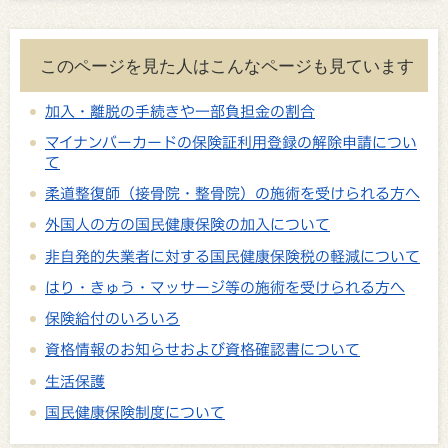
このページを見た人はこんなページも見ています
加入・離脱の手続きや一部負担金の割合
マイナンバーカードの保険証利用登録の解除申請につい
て
柔道整復師（接骨院・整骨院）の施術を受けられる方へ
外国人の方の国民健康保険の加入について
非自発的失業者に対する国民健康保険税の軽減について
はり・きゅう・マッサージ等の施術を受けられる方へ
保険給付のいろいろ
資格情報のお知らせおよび資格確認書について
生活保護
国民健康保険制度について