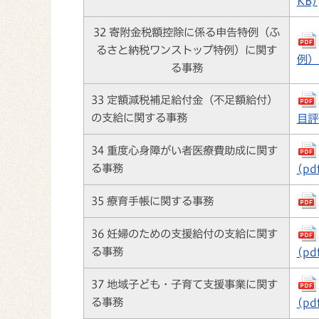
KB)
32 寄附金税額控除に係る申告特例（ふ
るさと納税ワンストップ特例）に関す
例）
る事務
33 定額減税補足給付金（不足額給付）
の支給に関する事務
目評価
34 重度心身障がい者医療費助成に関す
る事務
(pd
35 療育手帳に関する事務
36 妊婦のための支援給付の支給に関す
る事務
(pd
37 地域子ども・子育て支援事業に関す
る事務
(pd